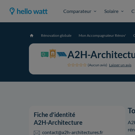
Comparateur
Solaire
C
Rénovation globale
Mon Accompagnateur Rénov'
C
Accueil
A2H-Architect
(Aucun avis)
Laisser un avis
To
Fiche d'identité
A2H-Architecture
A2H
rén
contact@a2h-architectures.fr