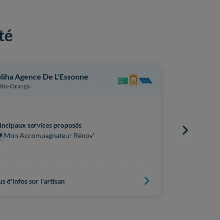
té
liha Agence De L'Essonne
Drecc Expe
Ris-Orangis
Bondoufle
incipaux services proposés
Principaux s
Mon Accompagnateur Rénov'
Mon Acc
us d'infos sur l'artisan
Plus d'infos s