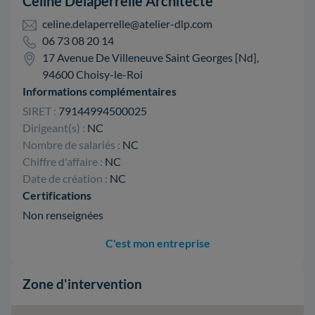
Céline Delaperrelle Architecte
celine.delaperrelle@atelier-dlp.com
06 73 08 20 14
17 Avenue De Villeneuve Saint Georges [Nd],
94600 Choisy-le-Roi
Informations complémentaires
SIRET :
79144994500025
Dirigeant(s) :
NC
Nombre de salariés :
NC
Chiffre d'affaire :
NC
Date de création :
NC
Certifications
Non renseignées
C'est mon entreprise
Zone d'intervention