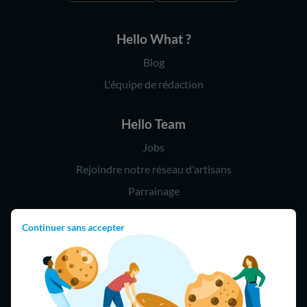
Hello What ?
Blog
L'équipe de rédaction
Hello Team
Jobs
Rejoindre notre réseau d'artisans
Parrainage
Continuer sans accepter
Hello !
09 75 18 60 60
(8h-21h)
75018 Paris