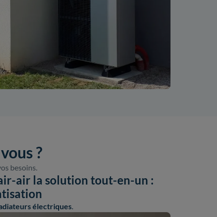
 vous ?
vos besoins.
r-air la solution tout-en-un :
atisation
adiateurs électriques
.