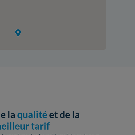
de la
qualité
et de la
eilleur tarif