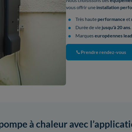
Nous choisissons des
équipeme
vous offrir une
installation per
Très haute
performance
et
Durée de vie
jusqu'à 20 ans
.
Marques
européennes lead
Prendre rendez-vous
 pompe à chaleur avec l’applicat