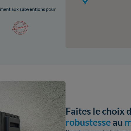
lement aux
subventions
pour
Faites le choix 
robustesse
au
m