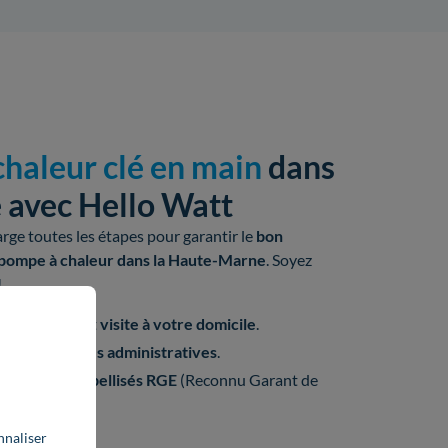
haleur clé en main
dans
 avec Hello Watt
ge toutes les étapes pour garantir le
bon
pompe à chaleur dans la Haute-Marne
. Soyez
!
installation et
visite à votre domicile
.
is et
formalités administratives
.
 d'
artisans
labellisés
RGE
(Reconnu Garant de
nnaliser