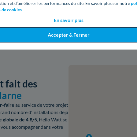
ation et d’améliorer les performances du site. En savoir plus sur notre
pol
Obtenir un devis gratuit
n de cookies.
En savoir plus
Accepter & Fermer
 fait des
Marne
r-faire
au service de votre projet
rand nombre d'installations déjà
e globale de 4,8/5
, Hello Watt se
 vous accompagner dans votre