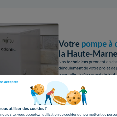
Votre
pompe à c
la Haute-Marne
Nos
techniciens
prennent en char
déroulement
de votre
projet de
tranquille, ils s'occupent de tout 
ns accepter
Dimensionnement
de votre 
Déduction des aides
du dev
Installation par notre réseau
l'Environnement).
us utiliser des cookies ?
 notre site, vous acceptez l’utilisation de cookies qui permettent de perso