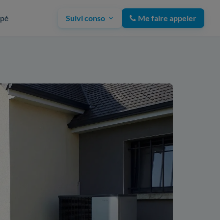
upé
Suivi conso
Me faire appeler