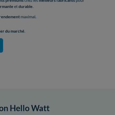
nts premiums
chez les
meilleurs fabricants
pour
formante
et
durable
.
rendement
maximal.
er du marché
.
ion Hello Watt