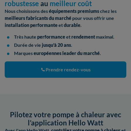
robustesse
au
meilleur coût
Nous choisissons des
équipements premiums
chez les
meilleurs fabricants
du marché
pour vous offrir une
installation performante
et
durable
.
Très haute
performance
et
rendement
maximal.
Durée de vie
jusqu'à 20 ans
.
Marques
européennes leader du marché
.
Prendre rendez-vous
Pilotez votre pompe à chaleur avec
l’application Hello Watt
Avec l'app Hello Watt,
contrôlez votre pompe à chaleur
et