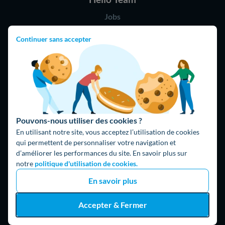
Jobs
Parrainage
Continuer sans accepter
Rejoindre notre réseau d'artisans
Hello !
09 75 18 60 60
(8h-21h)
75018 Paris
Pouvons-nous utiliser des cookies ?
En utilisant notre site, vous acceptez l’utilisation de cookies
qui permettent de personnaliser votre navigation et
d’améliorer les performances du site. En savoir plus sur
notre
politique d'utilisation de cookies.
En savoir plus
Fait avec ⚡ par Hello Watt
© 2026 Hello Watt |
CGU
|
Mentions légales
|
Données personnelles
Accepter & Fermer
|
Cookies
|
Méthodologie et fonctionnement du comparateur
|
Traitement des avis