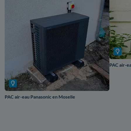
PAC air-ea
PAC air-eau Panasonic en Moselle