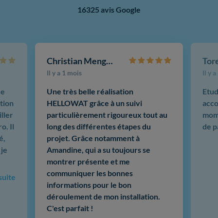
16325 avis Google
Christian Mengotti
Il y a 1 mois
Il y 
de
Une très belle réalisation
Etud
tion
HELLOWAT grâce à un suivi
acco
ller
particulièrement rigoureux tout au
mome
o. Il
long des différentes étapes du
de p
é,
projet. Grâce notamment à
 je
Amandine, qui a su toujours se
montrer présente et me
communiquer les bonnes
 suite
informations pour le bon
déroulement de mon installation.
C'est parfait !