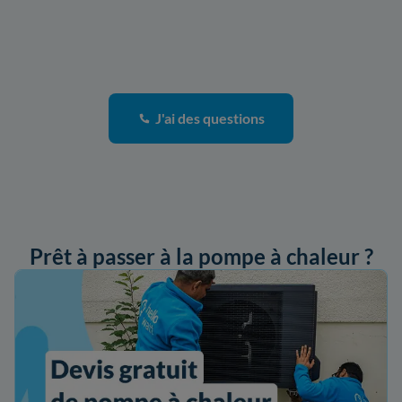
J'ai des questions
Prêt à passer à la pompe à chaleur ?
ander mon devis