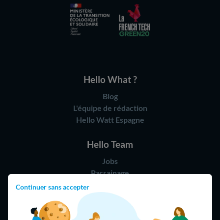
Hello What ?
Blog
L'équipe de rédaction
Hello Watt Espagne
Hello Team
Jobs
Parrainage
Rejoindre notre réseau d'artisans
Continuer sans accepter
Hello !