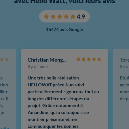
avec Hello Watt, voici leurs avis
4,9
16474 avis Google
Christian Mengotti
Il y a 1 mois
Il y 
de
Une très belle réalisation
Etud
tion
HELLOWAT grâce à un suivi
acco
ller
particulièrement rigoureux tout au
mome
o. Il
long des différentes étapes du
de p
é,
projet. Grâce notamment à
 je
Amandine, qui a su toujours se
montrer présente et me
communiquer les bonnes
 suite