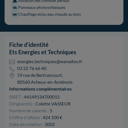
Isolation des combles perdus
Panneaux photovoltaïques
Chauffage et/ou eau chaude au bois
Fiche d'identité
Ets Energies et Techniques
energies.techniques@wanadoo.fr
03 22 76 66 40
19 rue de Bertrancourt,
80560 Acheux-en-Amiénois
Informations complémentaires
SIRET :
44149134700015
Dirigeant(s) :
Colette VASSEUR
Nombre de salariés :
5
Chiffre d'affaire :
424 100 €
Date de création :
2002