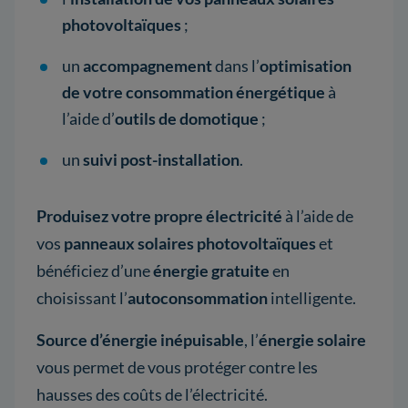
photovoltaïques
;
un
accompagnement
dans l’
optimisation
de votre consommation énergétique
à
l’aide d’
outils de domotique
;
un
suivi post-installation
.
Produisez votre propre électricité
à l’aide de
vos
panneaux solaires photovoltaïques
et
bénéficiez d’une
énergie gratuite
en
choisissant l’
autoconsommation
intelligente.
Source d’énergie inépuisable
, l’
énergie solaire
vous permet de vous protéger contre les
hausses des coûts de l’électricité.