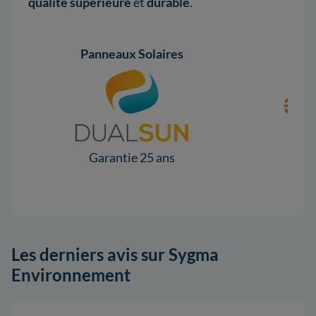
qualité
supérieure
et
durable
.
Panneaux Solaires
Garantie 25 ans
Gar
Les derniers avis sur Sygma
Environnement