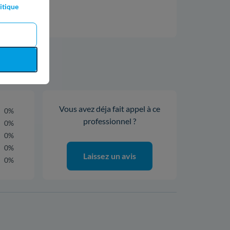
itique
Vous avez déja fait appel à ce
0%
professionnel ?
0%
0%
0%
Laissez un avis
0%