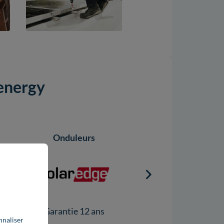
.energy
Onduleurs
Onduleurs
Garantie 12 ans
Garantie 5 ans
nnaliser