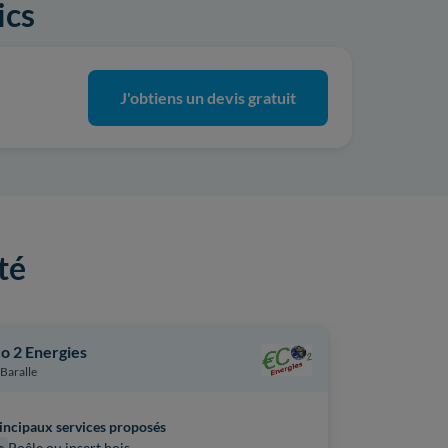
ics
J'obtiens un devis gratuit
té
o 2 Energies
Svee Indus
Baralle
Petite-Forêt
incipaux services proposés
Poêle ou insert bois