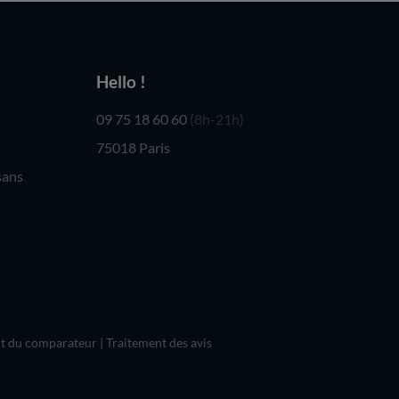
Hello !
09 75 18 60 60
(8h-21h)
75018 Paris
sans
t du comparateur
|
Traitement des avis