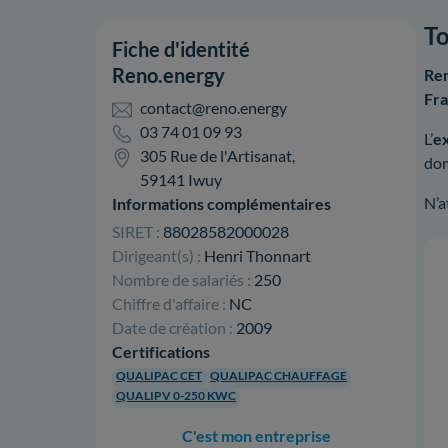
To
Fiche d'identité
Reno.energy
Re
Fr
contact@reno.energy
03 74 01 09 93
L’
e
305 Rue de l'Artisanat,
dom
59141 Iwuy
N’a
Informations complémentaires
SIRET :
88028582000028
Dirigeant(s) :
Henri Thonnart
Nombre de salariés :
250
Chiffre d'affaire :
NC
Date de création :
2009
Certifications
QUALIPAC CET
QUALIPAC CHAUFFAGE
QUALIPV 0-250 KWC
C'est mon entreprise