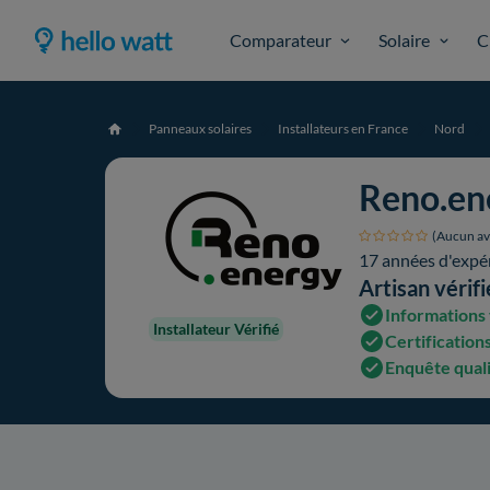
Comparateur
Solaire
C
Panneaux solaires
Installateurs en France
Nord
Accueil
Reno.en
(Aucun av
17 années d'expé
Artisan vérifi
Informations 
Installateur Vérifié
Certifications
Enquête qual