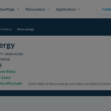
hauffage
Rénovation
Application
J'obt
Cambrai
Reno.energy
ergy
is)
Laisser un avis
rience
é
vérifiées
 à jour
ité effectuée
Hello Watt et Reno.energy sont deux sociétés juridiquem