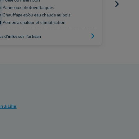
Principaux s
Panneaux photovoltaïques
Panneaux
Chauffage et/ou eau chaude au bois
Pompe à chaleur et climatisation
us d'infos sur l'artisan
Plus d'infos s
n à Lille