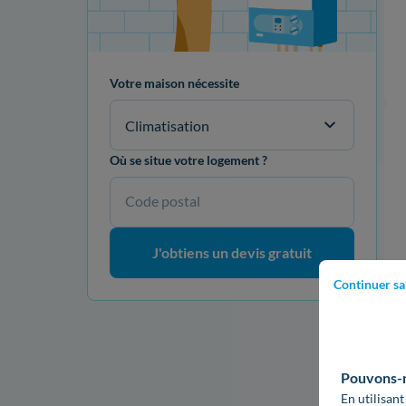
Votre maison nécessite
Climatisation
Où se situe votre logement ?
Code postal
Onduleurs
J'obtiens un devis gratuit
Continuer sa
Pouvons-no
Garantie 10 ans
En utilisant