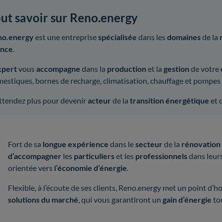
ut savoir sur Reno.energy
no.energy
est une entreprise
spécialisée
dans les
domaines
de la
ance
.
xpert
vous
accompagne
dans la
production
et la
gestion
de votre
estiques, bornes de recharge, climatisation, chauffage et pompes 
ttendez plus pour devenir
acteur
de la
transition énergétique
et
Fort de sa
longue expérience
dans le
secteur
de la
rénovation
d’accompagner
les
particuliers
et les
professionnels
dans leur
orientée vers
l’économie d’énergie
.
Flexible, à l’écoute de ses clients, Reno.energy met un point d’
solutions du marché
, qui vous garantiront un
gain d’énergie
to