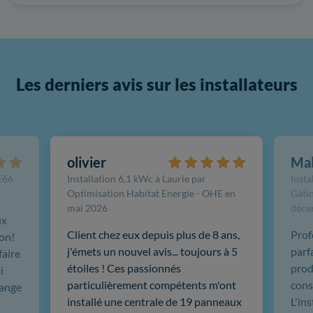
Les derniers avis sur les installateurs
olivier
Ma
FE66
Installation 6,1 kWc à Laurie par
Insta
Optimisation Habitat Energie - OHE en
Gâtin
mai 2026
déce
ux
Client chez eux depuis plus de 8 ans,
Prof
ion!
j'émets un nouvel avis... toujours à 5
parf
faire
étoiles ! Ces passionnés
produ
i
particulièrement compétents m'ont
cons
hange
installé une centrale de 19 panneaux
L'in