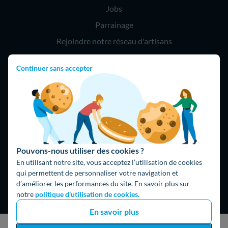
Jobs
Parrainage
Rejoindre notre réseau d'artisans
Continuer sans accepter
Hello !
09 75 18 60 60
(8h-21h)
75018 Paris
Pouvons-nous utiliser des cookies ?
En utilisant notre site, vous acceptez l’utilisation de cookies
qui permettent de personnaliser votre navigation et
d’améliorer les performances du site. En savoir plus sur
Fait avec ⚡ par Hello Watt
notre
politique d'utilisation de cookies.
© 2026 Hello Watt |
CGU
|
Mentions légales
|
Données
En savoir plus
personnelles
|
Cookies
|
Méthodologie et fonctionnement du