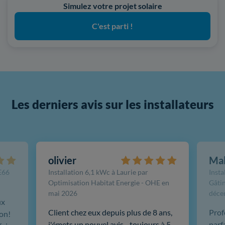
Simulez votre projet solaire
C'est parti !
Les derniers avis sur les installateurs
olivier
Ma
FE66
Installation 6,1 kWc à Laurie par
Insta
Optimisation Habitat Energie - OHE en
Gâtin
mai 2026
déce
ux
Client chez eux depuis plus de 8 ans,
Prof
ion!
j'émets un nouvel avis... toujours à 5
parf