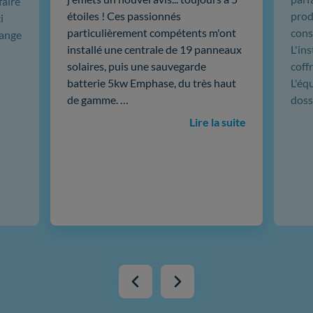
faire
étoiles ! Ces passionnés
produ
i
particulièrement compétents m'ont
cons
hange
installé une centrale de 19 panneaux
L'in
solaires, puis une sauvegarde
coffr
batterie 5kw Emphase, du très haut
L'éq
de gamme. …
doss
Lire la suite