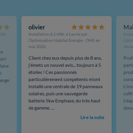
olivier
Ma
FE66
Installation 6,1 kWc à Laurie par
Insta
Optimisation Habitat Energie - OHE en
Gâtin
mai 2026
déce
ux
Client chez eux depuis plus de 8 ans,
Prof
ion!
j'émets un nouvel avis... toujours à 5
parf
faire
étoiles ! Ces passionnés
produ
i
particulièrement compétents m'ont
cons
hange
installé une centrale de 19 panneaux
L'in
solaires, puis une sauvegarde
coffr
batterie 5kw Emphase, du très haut
L'éq
de gamme. …
doss
Lire la suite