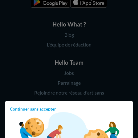
Hello What ?
Blog
L'équipe de rédaction
Hello Team
Jobs
Parrainage
Rejoindre notre réseau d'artisans
Continuer sans accepter
Hello !
09 75 18 60 60
(8h-21h)
75018 Paris