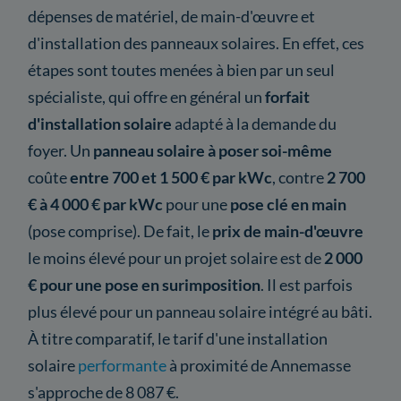
dépenses de matériel, de main-d'œuvre et
d'installation des panneaux solaires. En effet, ces
étapes sont toutes menées à bien par un seul
spécialiste, qui offre en général un
forfait
d'installation solaire
adapté à la demande du
foyer. Un
panneau solaire à poser soi-même
coûte
entre 700 et 1 500 € par kWc
, contre
2 700
€ à 4 000 € par kWc
pour une
pose clé en main
(pose comprise). De fait, le
prix de main-d'œuvre
le moins élevé pour un projet solaire est de
2 000
€ pour une pose en surimposition
. Il est parfois
plus élevé pour un panneau solaire intégré au bâti.
À titre comparatif, le tarif d'une installation
solaire
performante
à proximité de Annemasse
s'approche de 8 087 €.