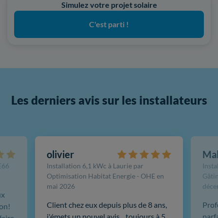
Simulez votre projet solaire
C'est parti !
Les derniers avis sur les installateurs
olivier
Ma
FE66
Installation 6,1 kWc à Laurie par
Insta
Optimisation Habitat Energie - OHE en
Gâtin
mai 2026
déce
ux
Client chez eux depuis plus de 8 ans,
Prof
ion!
j'émets un nouvel avis... toujours à 5
parf
faire