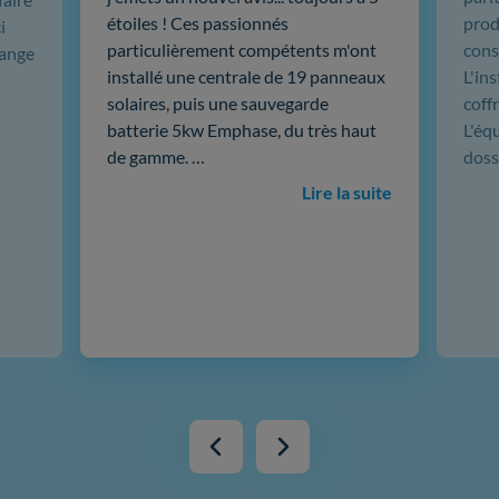
étoiles ! Ces passionnés
produ
i
particulièrement compétents m'ont
cons
hange
installé une centrale de 19 panneaux
L'in
solaires, puis une sauvegarde
coffr
batterie 5kw Emphase, du très haut
L'éq
de gamme. …
doss
Lire la suite