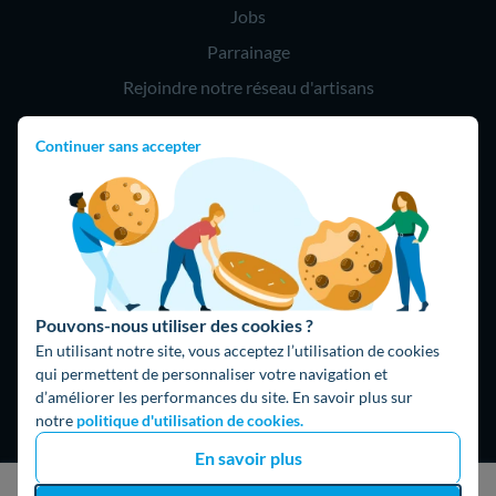
Jobs
Parrainage
Rejoindre notre réseau d'artisans
Continuer sans accepter
Hello !
09 75 18 60 60
(8h-21h)
75018 Paris
Pouvons-nous utiliser des cookies ?
En utilisant notre site, vous acceptez l’utilisation de cookies
qui permettent de personnaliser votre navigation et
d’améliorer les performances du site. En savoir plus sur
Fait avec ⚡ par Hello Watt
notre
politique d'utilisation de cookies.
© 2026 Hello Watt |
CGU
|
Mentions légales
|
Données
En savoir plus
personnelles
|
Cookies
|
Méthodologie et fonctionnement du