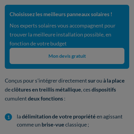
Choisissez les meilleurs panneaux solaires !
Nos experts solaires vous accompagnent pour
trouver la meilleure installation possible, en
fonction de votre budget
Mon devis gratuit
Conçus pour s'intégrer directement
sur
ou
à la place
de
clôtures en treillis métallique
, ces
dispositifs
cumulent
deux fonctions
:
la
délimitation de votre propriété
en agissant
comme un
brise-vue
classique ;