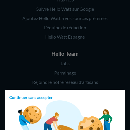
Suivre Hello Watt sur Google
Ajoutez Hello Watt à vos sources préférées
L'équipe de rédaction
Hello Watt Espagne
Hello Team
Jobs
Parrainage
Rejoindre notre réseau d'artisans
Continuer sans accepter
Hello !
09 75 18 60 60
(8h-21h)
75018 Paris