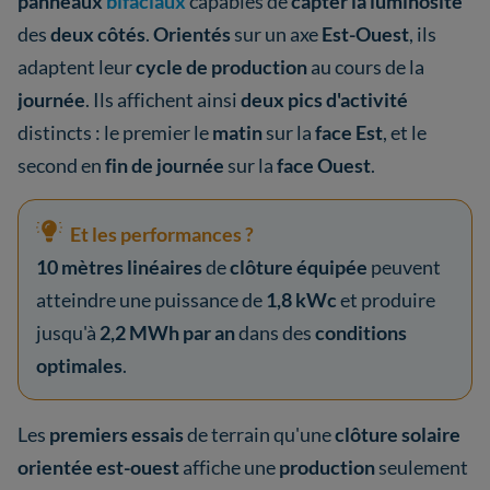
panneaux
bifaciaux
capables de
capter la luminosité
des
deux côtés
.
Orientés
sur un axe
Est-Ouest
, ils
adaptent leur
cycle de production
au cours de la
journée
. Ils affichent ainsi
deux pics d'activité
distincts : le premier le
matin
sur la
face Est
, et le
second en
fin de journée
sur la
face Ouest
.
Et les performances ?
10 mètres linéaires
de
clôture équipée
peuvent
atteindre une puissance de
1,8 kWc
et produire
jusqu'à
2,2 MWh par an
dans des
conditions
optimales
.
Les
premiers essais
de terrain qu'une
clôture solaire
orientée est-ouest
affiche une
production
seulement