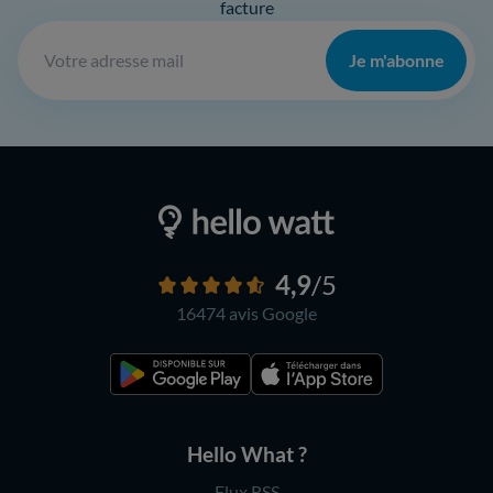
facture
Je m'abonne
4,9
/5
16474 avis
Google
Hello What ?
Flux RSS