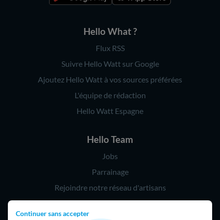
Hello What ?
Flux RSS
Suivre Hello Watt sur Google
Ajoutez Hello Watt à vos sources préférées
L'équipe de rédaction
Hello Watt Espagne
Hello Team
Jobs
Parrainage
Rejoindre notre réseau d'artisans
Continuer sans accepter
Hello !