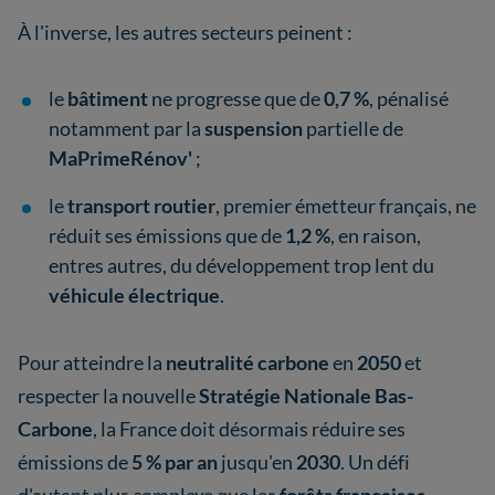
À l'inverse, les autres secteurs peinent :
le
bâtiment
ne progresse que de
0,7 %
, pénalisé
notamment par la
suspension
partielle de
MaPrimeRénov'
;
le
transport routier
, premier émetteur français, ne
réduit ses émissions que de
1,2 %
, en raison,
entres autres, du développement trop lent du
véhicule électrique
.
Pour atteindre la
neutralité carbone
en
2050
et
respecter la nouvelle
Stratégie Nationale Bas-
Carbone
, la France doit désormais réduire ses
émissions de
5 % par an
jusqu'en
2030
. Un défi