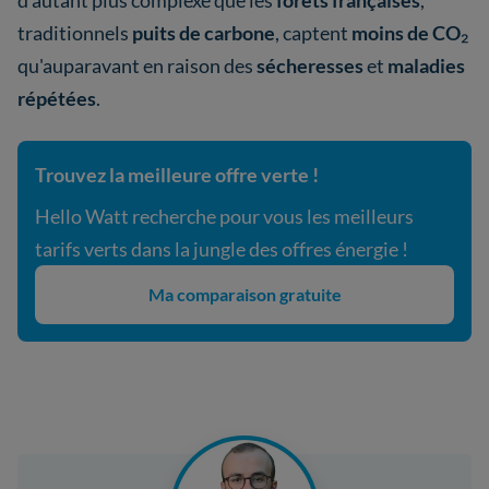
d'autant plus complexe que les
forêts françaises
,
traditionnels
puits de carbone
, captent
moins de CO
₂
qu'auparavant en raison des
sécheresses
et
maladies
répétées
.
Trouvez la meilleure offre verte !
Hello Watt recherche pour vous les meilleurs
tarifs verts dans la jungle des offres énergie !
Ma comparaison gratuite