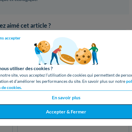
z aimé cet article ?
lications !
Partagez cet article sur vos réseaux :
ns accepter
oogle
Copier le lien
us utiliser des cookies ?
 notre site, vous acceptez l’utilisation de cookies qui permettent de perso
ation et d’améliorer les performances du site. En savoir plus sur notre
pol
n de cookies.
En savoir plus
Accepter & Fermer
Adresse email (cachée)