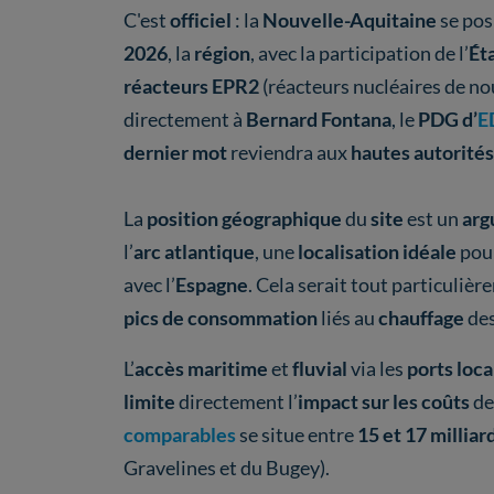
C'est
officiel
: la
Nouvelle-Aquitaine
se pos
2026
, la
région
, avec la participation de l’
Ét
réacteurs EPR2
(réacteurs nucléaires de no
directement à
Bernard Fontana
, le
PDG d’
E
dernier mot
reviendra aux
hautes autorités 
La
position géographique
du
site
est un
arg
l’
arc atlantique
, une
localisation idéale
pou
avec l’
Espagne
. Cela serait tout particuliè
pics de consommation
liés au
chauffage
de
L’
accès maritime
et
fluvial
via les
ports loc
limite
directement l’
impact sur les coûts
de
comparables
se situe entre
15 et 17 milliar
Gravelines et du Bugey).