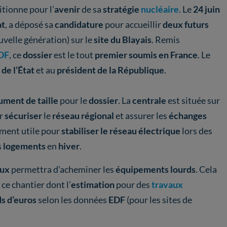
itionne pour l’
avenir
de sa
stratégie
nucléaire
. Le
24 juin
at
, a déposé sa
candidature
pour accueillir
deux futurs
uvelle génération) sur le
site du Blayais
. Remis
DF
, ce
dossier
est le tout
premier soumis en France
. Le
de l’État
et au
président de la République
.
ument de taille
pour le
dossier
. La
centrale
est située sur
r
sécuriser
le
réseau régional
et assurer les
échanges
rement utile pour
stabiliser le réseau électrique
lors des
s
logements
en
hiver
.
aux
permettra d’acheminer les
équipements lourds
. Cela
 ce chantier dont l’
estimation
pour des
travaux
ds d’euros
selon les données
EDF
(pour les sites de