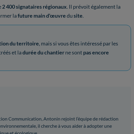
e
2 400 signataires régionaux
. Il prévoit également la
ormer la
future main d'œuvre
du
site
.
tion du territoire
,
mais si vous êtes intéressé par les
créés et la
durée du chantier
ne sont
pas encore
ion Communication, Antonin rejoint l’équipe de rédaction
environnementale, il cherche à vous aider à adopter une
que et écologique.