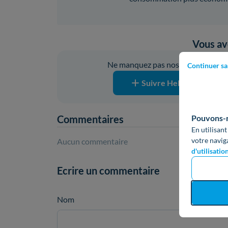
Vous ave
Ne manquez pas nos prochaines pub
Continuer sa
Suivre Hello Watt sur G
Pouvons-no
Commentaires
En utilisant
votre navig
Aucun commentaire
d'utilisatio
Ecrire un commentaire
Nom