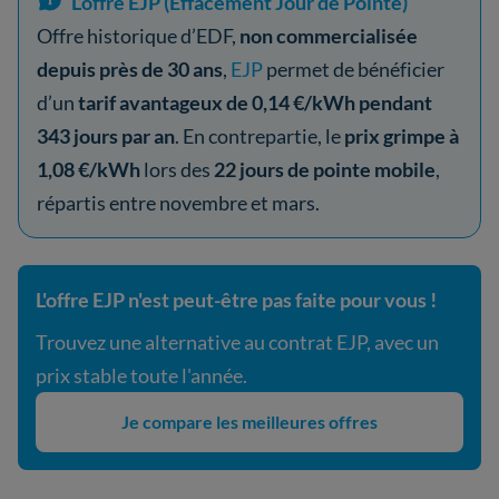
L’offre EJP (Effacement Jour de Pointe)
Offre historique d’EDF,
non commercialisée
depuis près de 30 ans
,
EJP
permet de bénéficier
d’un
tarif avantageux de 0,14 €/kWh pendant
343 jours par an
. En contrepartie, le
prix grimpe à
1,08 €/kWh
lors des
22 jours de pointe mobile
,
répartis entre novembre et mars.
L'offre EJP n'est peut-être pas faite pour vous !
Trouvez une alternative au contrat EJP, avec un
prix stable toute l'année.
Je compare les meilleures offres