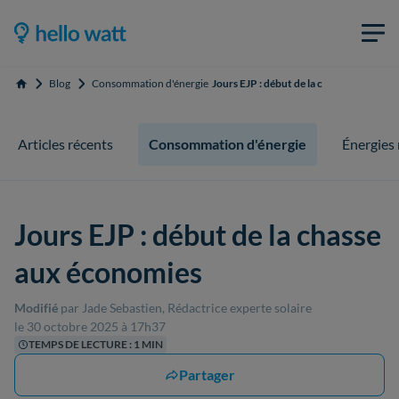
Blog
Consommation d'énergie
Jours EJP : début de la chasse aux écon
Accueil
Articles récents
Consommation d'énergie
Énergies
Jours EJP : début de la chasse
aux économies
Modifié
par Jade Sebastien, Rédactrice experte solaire
le 30 octobre 2025 à 17h37
TEMPS DE LECTURE : 1 MIN
Partager