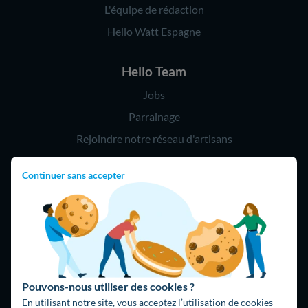
L'équipe de rédaction
Hello Watt Espagne
Hello Team
Jobs
Parrainage
Rejoindre notre réseau d'artisans
Continuer sans accepter
Hello !
09 75 18 60 60
(8h-21h)
75018 Paris
Pouvons-nous utiliser des cookies ?
En utilisant notre site, vous acceptez l’utilisation de cookies