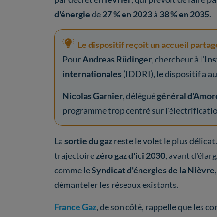
d'énergie
de
27 % en 2023
à
38 % en 2035
.
Le dispositif reçoit un accueil partag
Pour
Andreas Rüdinger
, chercheur à l'
Ins
internationales
(IDDRI), le dispositif a 
Nicolas Garnier
, délégué
général d'Amor
programme trop centré sur l'électrificati
La
sortie du gaz
reste le volet le plus délic
trajectoire
zéro gaz d'ici 2030
, avant d'éla
comme le
Syndicat d'énergies de la Nièvre
démanteler les réseaux existants.
France Gaz
, de son côté, rappelle que les