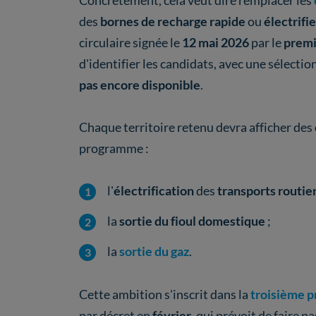
Concrètement, cela veut dire remplacer les
des
bornes de recharge rapide
ou
électrifi
circulaire signée le
12 mai
2026
par le
premi
d'identifier les candidats, avec une sélectio
pas encore disponible
.
Chaque territoire retenu devra afficher des
programme :
l'
électrification
des
transports routie
la
sortie du fioul domestique
;
la
sortie du gaz
.
Cette ambition s'inscrit dans la
troisième p
par décret en
février
, qui prévoit de faire pa