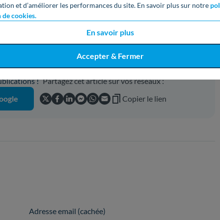
. Soucieuse d’aider, elle a pour objectif de vous guider vers
ation et d’améliorer les performances du site. En savoir plus sur notre
pol
n de cookies.
 économique et responsable !
En savoir plus
Accepter & Fermer
z aimé cet article ?
lications !
Partagez cet article sur vos réseaux :
oogle
Copier le lien
Adresse email (cachée)