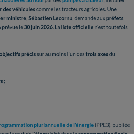
chaudières au fioul
par des
pompes à chaleur
, installer
er des véhicules
comme les tracteurs agricoles. Une
er ministre
,
Sébastien Lecornu
, demande aux
préfets
n prévue le
30 juin 2026
. La
liste officielle
n'est toutefois
objectifs précis
sur au moins l'un des
trois axes
du
rs
;
rogrammation pluriannuelle de l'énergie
(PPE3), publiée
sser la part de l'
électricité
dans la
consommation finale