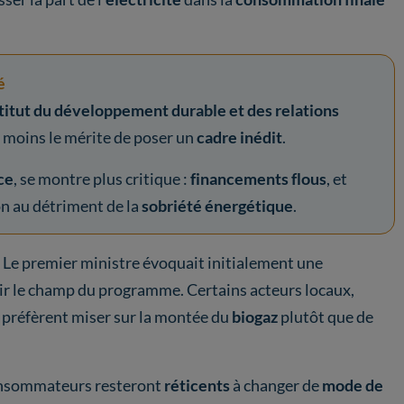
é
titut du développement durable et des relations
au moins le mérite de poser un
cadre inédit
.
ce
, se montre plus critique :
financements flous
, et
on au détriment de la
sobriété énergétique
.
at. Le premier ministre évoquait initialement une
rgir le champ du programme. Certains acteurs locaux,
, préfèrent miser sur la montée du
biogaz
plutôt que de
 consommateurs resteront
réticents
à changer de
mode de