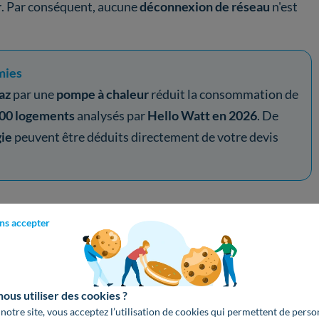
r
. Par conséquent, aucune
déconnexion de réseau
n'est
mies
az
par une
pompe à chaleur
réduit la consommation de
00 logements
analysés par
Hello Watt en 2026
. De
gie
peuvent être déduits directement de votre devis
ns accepter
in
ation
us utiliser des cookies ?
Métiers de la Rédaction et de la Traduction, Hanna rejoint
 notre site, vous acceptez l’utilisation de cookies qui permettent de perso