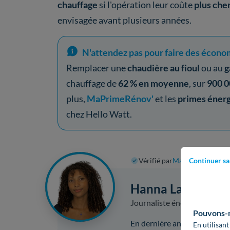
chauffage
si l'opération leur coûte
plus che
envisagée avant plusieurs années.
N'attendez pas pour faire des écono
Remplacer une
chaudière au fioul
ou au
g
chauffage de
62 % en moyenne
, sur
900 0
plus,
MaPrimeRénov'
et les
primes éner
chez Hello Watt.
Continuer sa
Vérifié par
Marie-Claire Dod
Hanna Lanoir
Journaliste énergie et rénov
Pouvons-no
En dernière année de Master 
En utilisant