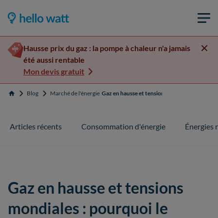
Hausse prix du gaz : la pompe à chaleur n'a jamais
été aussi rentable
Mon devis gratuit
Blog
Marché de l'énergie
Gaz en hausse et tensions mondiales : pourquoi
Accueil
Articles récents
Consommation d'énergie
Énergies 
Gaz en hausse et tensions
mondiales : pourquoi le