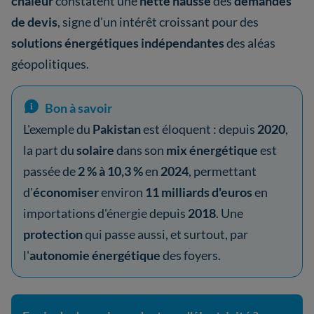
chaleur
constatent une
nette hausse
des
demandes
de devis
, signe d'un intérêt croissant pour des
solutions énergétiques indépendantes
des aléas
géopolitiques.
Bon à savoir
L'exemple du
Pakistan
est éloquent : depuis
2020
,
la part du
solaire
dans son
mix énergétique
est
passée de
2 % à 10,3 %
en
2024
, permettant
d'
économiser
environ
11 milliards d'euros
en
importations d'énergie depuis
2018
. Une
protection
qui passe aussi, et surtout, par
l'
autonomie énergétique
des foyers.