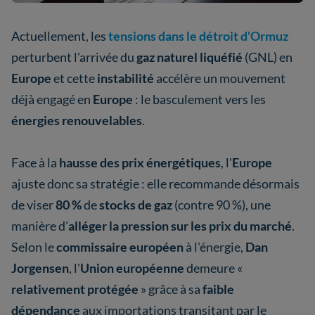
Actuellement, les
tensions dans le détroit d'Ormuz
perturbent l'arrivée du
gaz naturel liquéfié
(GNL) en
Europe
et cette
instabilité
accélère un mouvement
déjà engagé en
Europe
: le basculement vers les
énergies renouvelables
.
Face à la
hausse des prix énergétiques
, l'
Europe
ajuste donc sa stratégie : elle recommande désormais
de viser
80 %
de
stocks de gaz
(contre 90 %), une
manière d'
alléger la pression sur les prix du marché
.
Selon le
commissaire européen
à l'énergie,
Dan
Jorgensen
, l'
Union européenne
demeure «
relativement protégée
» grâce à sa
faible
dépendance
aux importations transitant par le