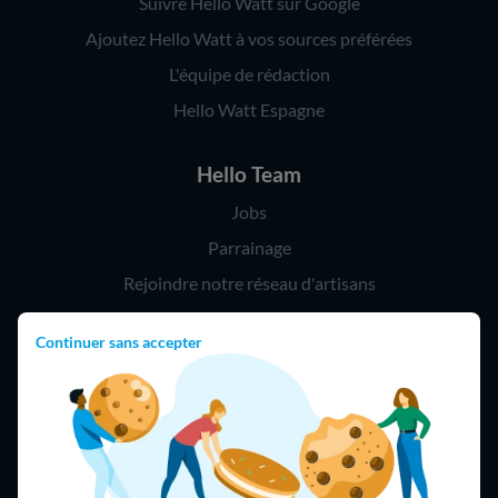
Suivre Hello Watt sur Google
Ajoutez Hello Watt à vos sources préférées
L'équipe de rédaction
Hello Watt Espagne
Hello Team
Jobs
Parrainage
Rejoindre notre réseau d'artisans
Continuer sans accepter
Hello !
09 75 18 60 60
(8h-21h)
75018 Paris