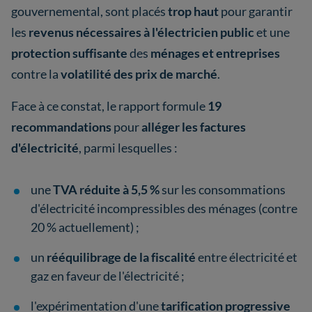
gouvernemental, sont placés
trop haut
pour garantir
les
revenus nécessaires à l'électricien
public
et une
protection suffisante
des
ménages et entreprises
contre la
volatilité des prix de marché
.
Face à ce constat, le rapport formule
19
recommandations
pour
alléger les factures
d'électricité
, parmi lesquelles :
une
TVA réduite à 5,5 %
sur les consommations
d'électricité incompressibles des ménages (contre
20 % actuellement) ;
un
rééquilibrage de la fiscalité
entre électricité et
gaz en faveur de l'électricité ;
l'expérimentation d'une
tarification progressive