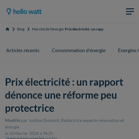
Blog
Marché de l'énergie
Prix électricité : un rapport dénonce une réf
Accueil
Articles récents
Consommation d'énergie
Énergies 
Prix électricité : un rapport
dénonce une réforme peu
protectrice
Modifié
par Justine Dumont, Rédactrice experte rénovation et
énergie
le 20 février 2026 à 9h25