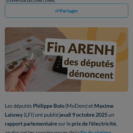
TEMPS DE LECTURE : 1 MIN
Partager
Les députés
Philippe Bolo
(MoDem) et
Maxime
Laisney
(LFI) ont publié
jeudi 9 octobre 2025
un
rapport parlementaire
sur le
prix de l'électricité
,
analysant les conséquences de la
fin du régime