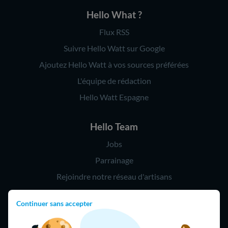
Hello What ?
Flux RSS
Suivre Hello Watt sur Google
Ajoutez Hello Watt à vos sources préférées
L'équipe de rédaction
Hello Watt Espagne
Hello Team
Jobs
Parrainage
Rejoindre notre réseau d'artisans
Continuer sans accepter
Hello !
09 75 18 60 60
(8h-21h)