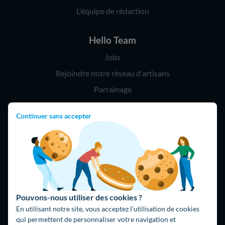
L'équipe de rédaction
Hello Team
Jobs
Rejoindre notre réseau d'artisans
Parrainage
Continuer sans accepter
Hello !
09 75 18 60 60
(8h-21h)
75018 Paris
Pouvons-nous utiliser des cookies ?
En utilisant notre site, vous acceptez l’utilisation de cookies
qui permettent de personnaliser votre navigation et