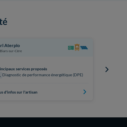
té
rl Aterplo
Experts Du
Biars-sur-Cère
Le Vigen
incipaux services proposés
Principaux s
Diagnostic de performance énergétique (DPE)
Diagnost
us d'infos sur l'artisan
Plus d'infos s