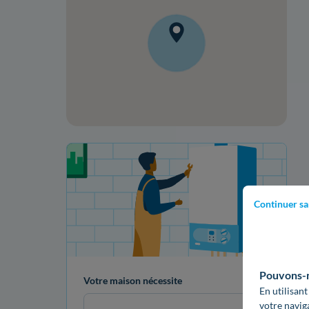
Votre projet de rénovation
Continuer sa
Pouvons-no
Votre maison nécessite
En utilisant
votre navig