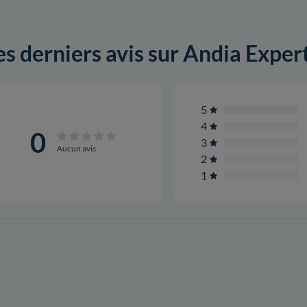
es derniers avis sur Andia Exper
5
4
0
3
Aucun avis
2
1