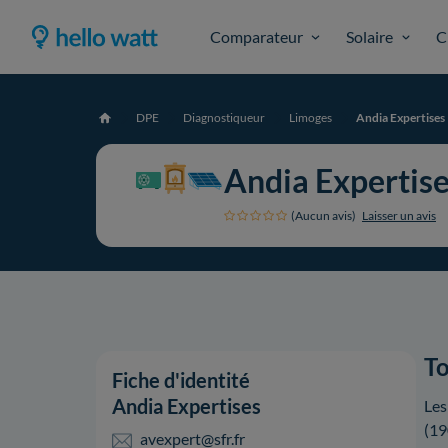
Comparateur
Solaire
C
DPE
Diagnostiqueur
Limoges
Andia Expertises
Accueil
Andia Expertis
(Aucun avis)
Laisser un avis
To
Fiche d'identité
Andia Expertises
Les
(19
avexpert@sfr.fr