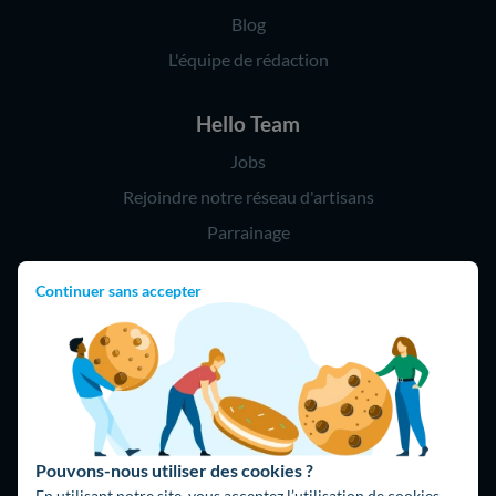
Blog
L'équipe de rédaction
Hello Team
Jobs
Rejoindre notre réseau d'artisans
Parrainage
Continuer sans accepter
Hello !
09 75 18 60 60
(8h-21h)
75018 Paris
Pouvons-nous utiliser des cookies ?
En utilisant notre site, vous acceptez l’utilisation de cookies