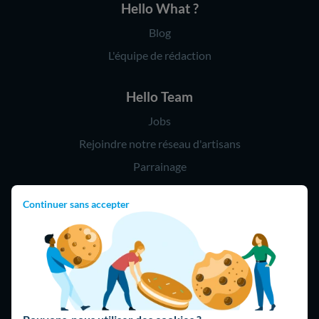
Hello What ?
Blog
L'équipe de rédaction
Hello Team
Jobs
Rejoindre notre réseau d'artisans
Parrainage
Continuer sans accepter
Hello !
09 75 18 60 60
(8h-21h)
75018 Paris