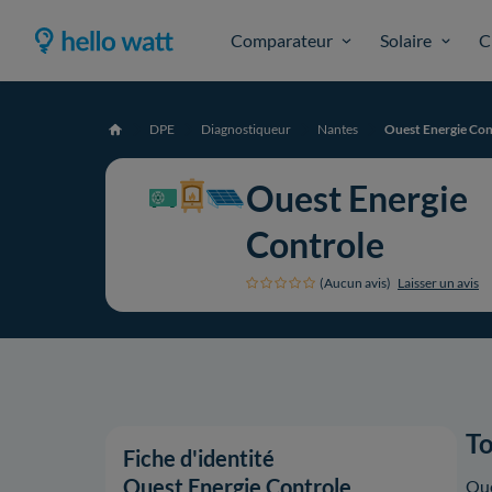
Comparateur
Solaire
C
DPE
Diagnostiqueur
Nantes
Ouest Energie Con
Accueil
Ouest Energie
Controle
(Aucun avis)
Laisser un avis
To
Fiche d'identité
Ouest Energie Controle
Oue