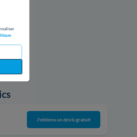
nnaliser
itique
ics
J'obtiens un devis gratuit