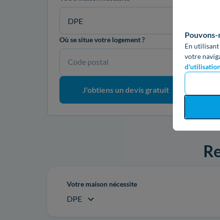
DPE
Pouvons-no
Où se situe votre logement ?
En utilisant
votre navig
Code postal
d'utilisatio
J'obtiens un devis gratuit
Re
Votre maison nécessite
DPE