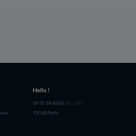
Hello !
09 75 18 60 60
(8h-21h)
sans
75018 Paris