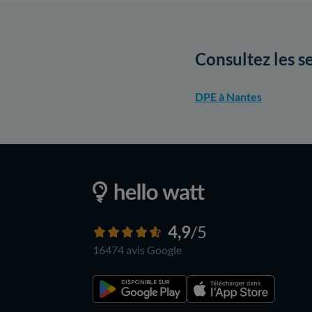
Consultez les s
DPE à Nantes
4,9
/5
16474 avis
Google