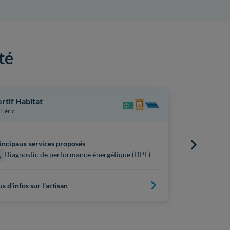
té
rtif Habitat
Aunea Inge
Héric
Carquefou
incipaux services proposés
Principaux s
Diagnostic de performance énergétique (DPE)
Diagnost
us d'infos sur l'artisan
Plus d'infos s