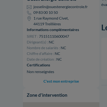
éva
josselin@ouestenergiecontrole.fr
09 83 00 10 50
1 rue Raymond Civet,
44119 Treillières
L
Informations complémentaires
SIRET :
75151110600047
Dirigeant(s) :
NC
Nombre de salariés :
NC
Chiffre d'affaire :
NC
Date de création :
NC
Certifications
Non renseignées
C'est mon entreprise
Zone d'intervention