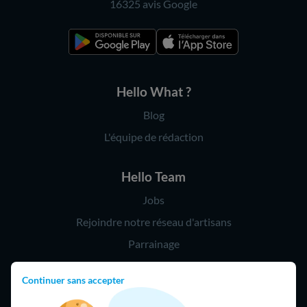
16325 avis
Google
Hello What ?
Blog
L'équipe de rédaction
Hello Team
Jobs
Rejoindre notre réseau d'artisans
Parrainage
Continuer sans accepter
Hello !
09 75 18 60 60
(8h-21h)