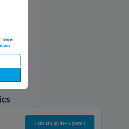
nnaliser
itique
ics
J'obtiens un devis gratuit