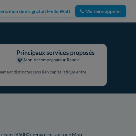
iens mon devis gratuit Hello Watt
Me faire appeler
Principaux services proposés
Mon Accompagnateur Rénov'
ement distinctes sans lien capitalistique entre
Orléans (45000), œuvre en tant que Mon