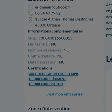
Acc
ei_dmaai@outlook.fr
en 
06 34 40 79 32
des
13 Rue Aignan Thomas Desfriches,
de 
45000 Orléans
dan
Informations complémentaires
pro
SIRET :
80840816500013
Dirigeant(s) :
NC
Nombre de salariés :
NC
Chiffre d'affaire :
NC
L
Date de création :
NC
Certifications
ARCHITECTE AUDIT ÉLIGIBLE MPR
OPQIBI AUDIT BÂTIMENT
OPQIBI AUDIT MAISON
C'est mon entreprise
Zone d'intervention