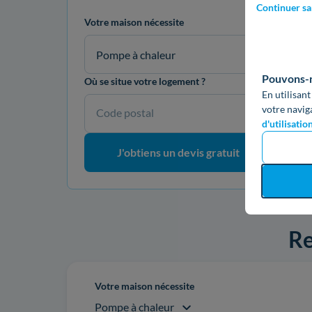
Continuer sa
Votre maison nécessite
Pompe à chaleur
Pouvons-no
Où se situe votre logement ?
En utilisant
votre navig
Code postal
d'utilisatio
J'obtiens un devis gratuit
Re
Votre maison nécessite
Pompe à chaleur