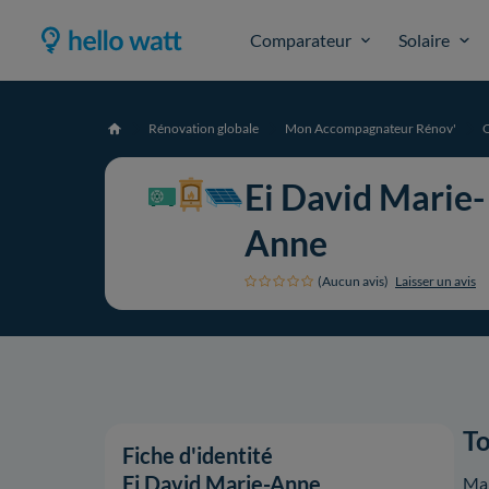
Comparateur
Solaire
Rénovation globale
Mon Accompagnateur Rénov'
O
Accueil
Ei David Marie-
Anne
(Aucun avis)
Laisser un avis
To
Fiche d'identité
Ei David Marie-Anne
Mar