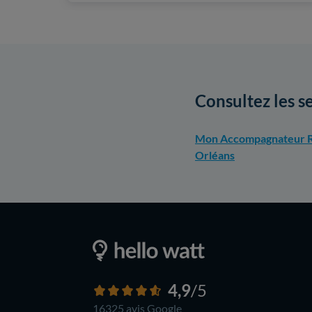
Consultez les s
Mon Accompagnateur R
Orléans
4,9
/5
16325 avis
Google