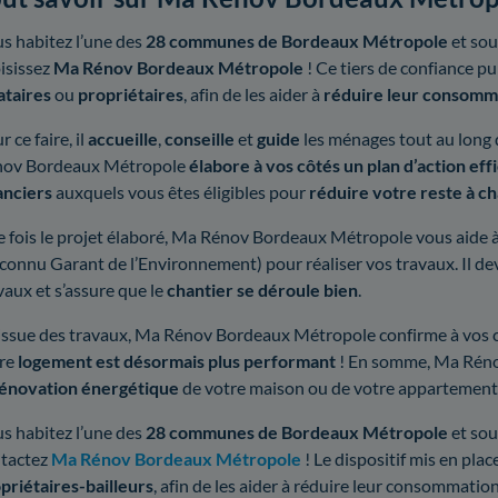
s habitez l’une des
28 communes de Bordeaux Métropole
et sou
isissez
Ma Rénov Bordeaux Métropole
! Ce tiers de confiance pu
ataires
ou
propriétaires
, afin de les aider à
réduire leur consomm
r ce faire, il
accueille
,
conseille
et
guide
les ménages tout au long 
nov Bordeaux Métropole
élabore à vos côtés un plan d’action eff
anciers
auxquels vous êtes éligibles pour
réduire votre reste à c
 fois le projet élaboré, Ma Rénov Bordeaux Métropole vous aide 
connu Garant de l’Environnement) pour réaliser vos travaux. Il de
vaux et s’assure que le
chantier se déroule bien
.
’issue des travaux, Ma Rénov Bordeaux Métropole confirme à vos 
re
logement est désormais plus performant
! En somme, Ma Réno
énovation énergétique
de votre maison ou de votre appartement
s habitez l’une des
28 communes de Bordeaux Métropole
et so
tactez
Ma Rénov Bordeaux Métropole
! Le dispositif mis en plac
priétaires-bailleurs
, afin de les aider à réduire leur consommation