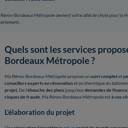
Rénov Bordeaux Métropole devient votre allié de choix pour la r
artement.
Quels sont les services propo
Bordeaux Métropole ?
Ma Rénov Bordeaux Métropole propose un
suivi complet
et
pe
conseillers experts en rénovation
et en thermique du bâtiment
projet
. De l’
ébauche des plans
jusqu’aux
demandes de financ
risques de fraude
, Ma Rénov Bordeaux Métropole est
à vos cô
L’élaboration du projet
Une
rénovation énergétique
est un
projet de grande envergu