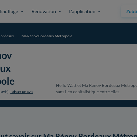
hauffage
Rénovation
L'application
J'obt
Bordeaux
Ma Rénov Bordeaux Métropole
nov
aux
ole
Hello Watt et Ma Rénov Bordeaux Métropol
sans lien capitalistique entre elles.
 avis)
Laisser un avis
ut savoir sur Ma Rénov Bordeaux Métro