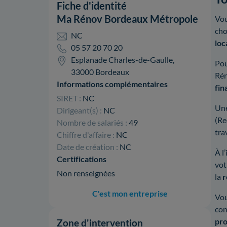
Fiche d'identité
Ma Rénov Bordeaux Métropole
Vou
cho
NC
loc
05 57 20 70 20
Esplanade Charles-de-Gaulle,
Pou
33000 Bordeaux
Ré
Informations complémentaires
fin
SIRET :
NC
Une
Dirigeant(s) :
NC
(Re
Nombre de salariés :
49
tra
Chiffre d'affaire :
NC
Date de création :
NC
À l
Certifications
vot
Non renseignées
la
r
C'est mon entreprise
Vou
con
pro
Zone d'intervention