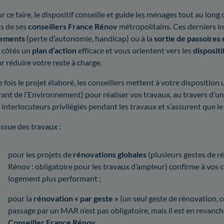
r ce faire, le dispositif conseille et guide les ménages tout au long 
is de ses
conseillers France Rénov
métropolitains. Ces derniers i
gements
(perte d’autonomie, handicap) ou à la
sortie de passoires
 côtés un
plan d’action
efficace et vous orientent vers les
dispositi
r réduire votre reste à charge.
 fois le projet élaboré, les conseillers mettent à votre disposition 
ant de l’Environnement) pour réaliser vos travaux, au travers d’u
 interlocuteurs privilégiés pendant les travaux et s’assurent que le
’issue des travaux :
pour les projets de
rénovations globales
(plusieurs gestes de r
Rénov : obligatoire pour les travaux d’ampleur) confirme à vos c
logement plus performant ;
pour la
rénovation « par geste »
(un seul geste de rénovation, 
passage par un MAR n’est pas obligatoire, mais il est en revanch
Conseiller France Rénov
.