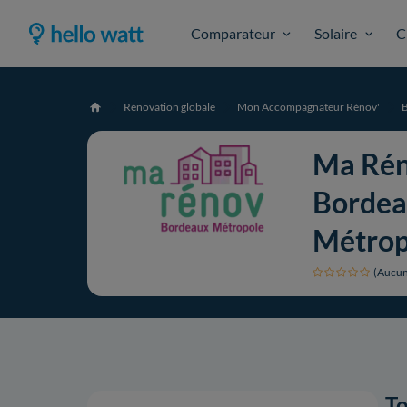
Comparateur
Solaire
C
Rénovation globale
Mon Accompagnateur Rénov'
Accueil
Ma Ré
Borde
Métrop
(Aucun
To