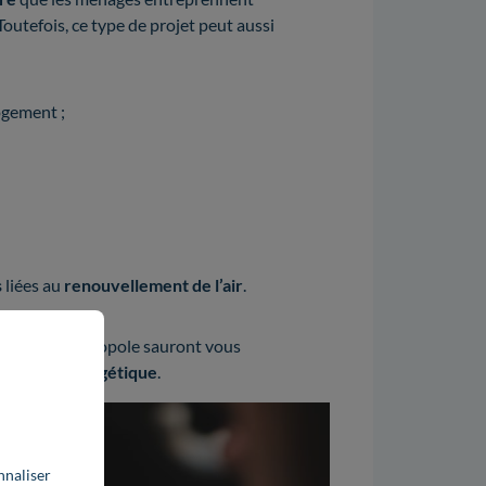
 Toutefois, ce type de projet peut aussi
ogement ;
s
liées au
renouvellement de l’air
.
Bordeaux Métropole sauront vous
novation énergétique
.
nnaliser