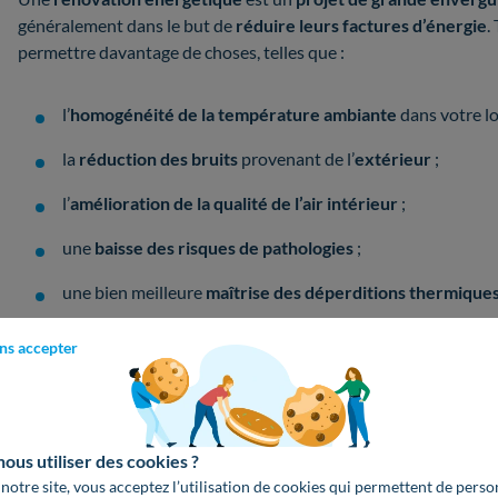
généralement dans le but de
réduire leurs factures d’énergie
.
permettre davantage de choses, telles que :
l’
homogénéité de la température ambiante
dans votre l
la
réduction des bruits
provenant de l’
extérieur
;
l’
amélioration de la qualité de l’air intérieur
;
une
baisse des risques de pathologies
;
une bien meilleure
maîtrise des déperditions thermique
ns accepter
Selon vos
besoins
et vos
envies
, les Conseillers de Ma Rénov 
recommander des
travaux pertinents
pour votre
projet de ré
us utiliser des cookies ?
 notre site, vous acceptez l’utilisation de cookies qui permettent de perso