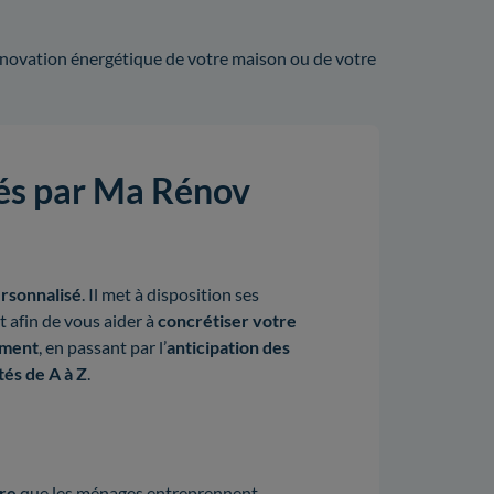
énovation énergétique de votre maison ou de votre
sés par Ma Rénov
rsonnalisé
. Il met à disposition ses
 afin de vous aider à
concrétiser votre
ement
, en passant par l’
anticipation des
tés de A à Z
.
re
que les ménages entreprennent