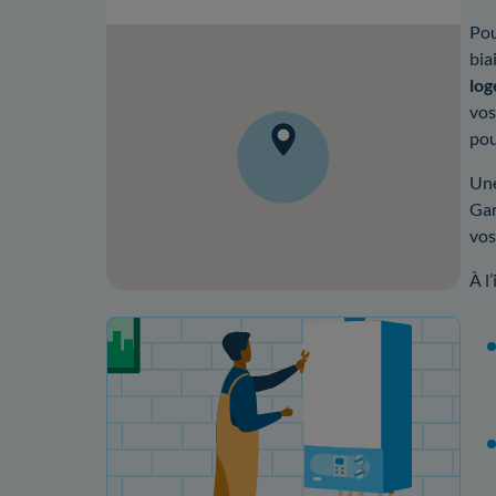
Pou
bia
lo
vos
pou
Une
Gar
vos
À l
Votre projet de rénovation