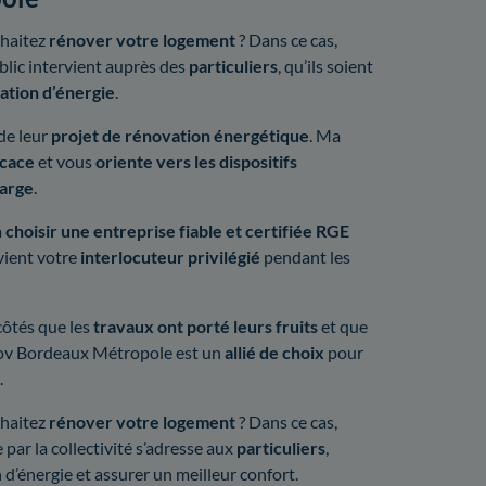
haitez
rénover votre logement
? Dans ce cas,
blic intervient auprès des
particuliers
, qu’ils soient
ation d’énergie
.
de leur
projet de rénovation énergétique
. Ma
icace
et vous
oriente vers les dispositifs
harge
.
à
choisir une entreprise fiable et certifiée RGE
vient votre
interlocuteur privilégié
pendant les
côtés que les
travaux ont porté leurs fruits
et que
v Bordeaux Métropole est un
allié de choix
pour
.
uhaitez
rénover votre logement
? Dans ce cas,
e par la collectivité s’adresse aux
particuliers
,
 d’énergie et assurer un meilleur confort.