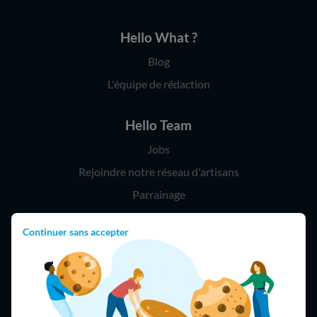
Hello What ?
Blog
L'équipe de rédaction
Hello Team
Jobs
Rejoindre notre réseau d'artisans
Parrainage
Continuer sans accepter
Hello !
09 75 18 60 60
(8h-21h)
75018 Paris