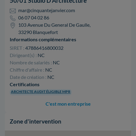
50/01 Studio D'Architecture
mar@cinquantejanvier.com
06 07 04 02 86
103 Avenue Du General De Gaulle,
33290 Blanquefort
Informations complémentaires
SIRET :
47886416800032
Dirigeant(s) :
NC
Nombre de salariés :
NC
Chiffre d'affaire :
NC
Date de création :
NC
Certifications
ARCHITECTE AUDIT ÉLIGIBLE MPR
C'est mon entreprise
Zone d'intervention