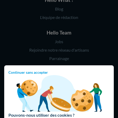
Blog
L'équipe de rédaction
Hello Team
Jobs
Rejoindre notre réseau d'artisans
Parrainage
Continuer sans accepter
Hello !
09 75 18 60 60
(8h-21h)
75018 Paris
Pouvons-nous utiliser des cookies ?