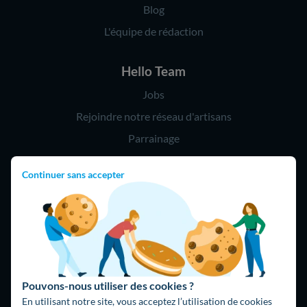
Blog
L'équipe de rédaction
Hello Team
Jobs
Rejoindre notre réseau d'artisans
Parrainage
Continuer sans accepter
Hello !
09 75 18 60 60
(8h-21h)
75018 Paris
Pouvons-nous utiliser des cookies ?
En utilisant notre site, vous acceptez l’utilisation de cookies