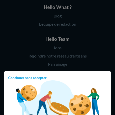
Hello What ?
Blog
L'équipe de rédaction
Hello Team
Jobs
Rejoindre notre réseau d'artisans
Parrainage
Continuer sans accepter
Hello !
09 75 18 60 60
(8h-21h)
75018 Paris