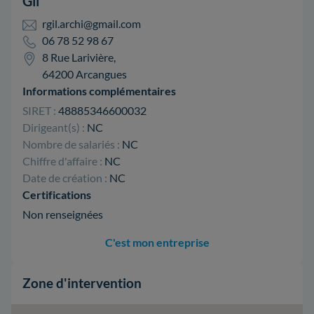
Gil
rgil.archi@gmail.com
06 78 52 98 67
8 Rue Larivière,
64200 Arcangues
Informations complémentaires
SIRET :
48885346600032
Dirigeant(s) :
NC
Nombre de salariés :
NC
Chiffre d'affaire :
NC
Date de création :
NC
Certifications
Non renseignées
C'est mon entreprise
Zone d'intervention