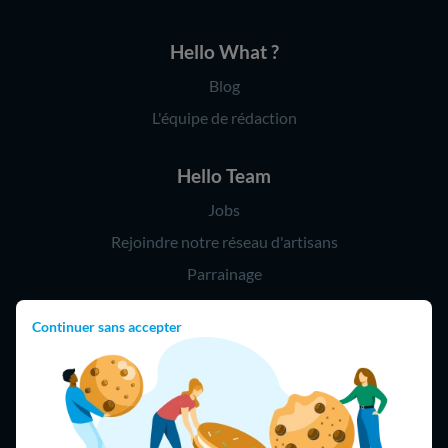
Hello What ?
Blog
L'équipe de rédaction
Hello Team
Jobs
Rejoindre notre réseau d'artisans
Parrainage
Continuer sans accepter
Hello !
09 75 18 60 60
(8h-21h)
75018 Paris