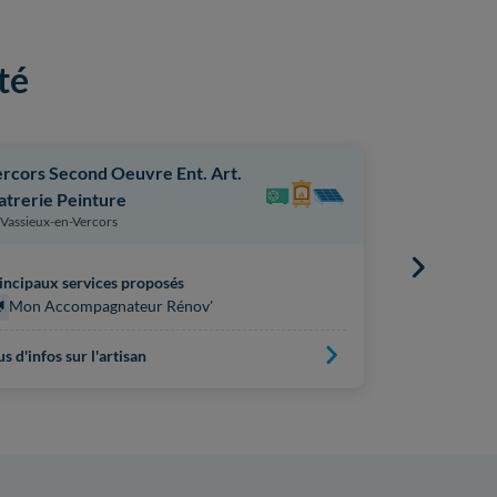
té
rcors Second Oeuvre Ent. Art.
Atipp
Entrevenne
atrerie Peinture
Vassieux-en-Vercors
Principaux s
incipaux services proposés
Mon Acc
Mon Accompagnateur Rénov'
us d'infos sur l'artisan
Plus d'infos s