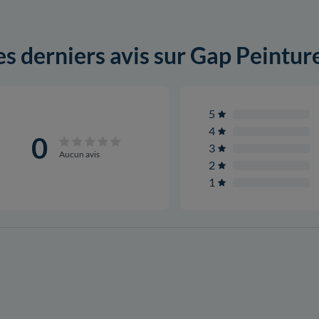
es derniers avis sur Gap Peintur
5
4
0
3
Aucun avis
2
1