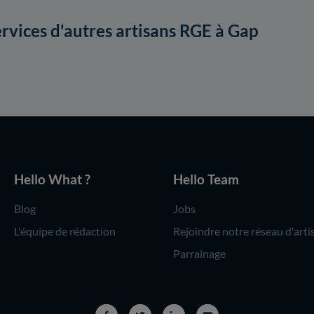
ervices d'autres artisans RGE à Gap
Hello What ?
Hello Team
Blog
Jobs
L'équipe de rédaction
Rejoindre notre réseau d'arti
Parrainage