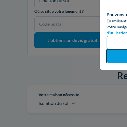
Isolation du sol
Où se situe votre logement ?
Pouvons-no
En utilisant
Code postal
votre navig
d'utilisatio
J'obtiens un devis gratuit
Re
Votre maison nécessite
Isolation du sol