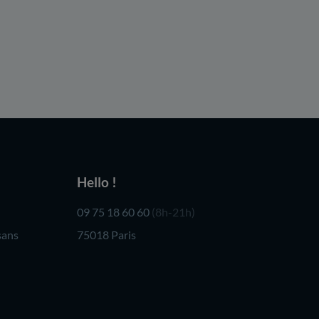
Hello !
09 75 18 60 60
(8h-21h)
sans
75018 Paris