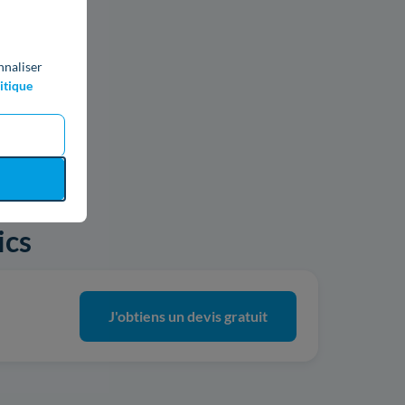
nnaliser
itique
ics
J'obtiens un devis gratuit