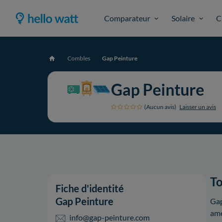
Comparateur
Solaire
C
Combles
Gap Peinture
Accueil
Gap Peinture
(Aucun avis)
Laisser un avis
To
Fiche d'identité
Gap Peinture
Gap
amé
info@gap-peinture.com