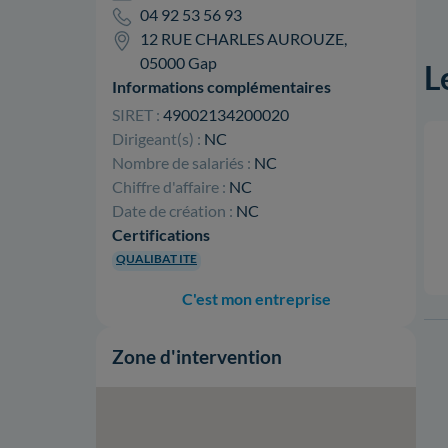
04 92 53 56 93
12 RUE CHARLES AUROUZE,
05000 Gap
L
Informations complémentaires
SIRET :
49002134200020
Dirigeant(s) :
NC
Nombre de salariés :
NC
Chiffre d'affaire :
NC
Date de création :
NC
Certifications
QUALIBAT ITE
C'est mon entreprise
Zone d'intervention