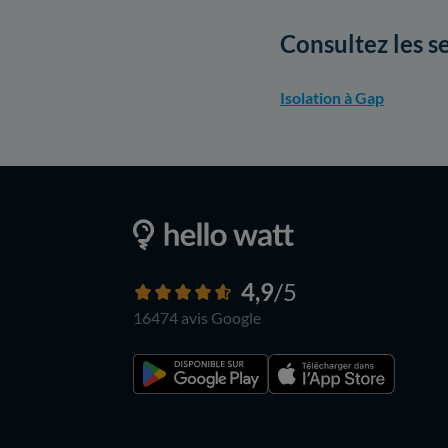
Consultez les s
Isolation à Gap
4,9
/5
16474 avis
Google