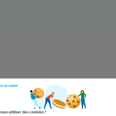
ns accepter
us utiliser des cookies ?