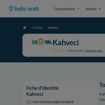
Comparateur
Solaire
Combles
Kahveci
Accueil
Kahveci
(Aucun avis)
Laisser un avis
To
Fiche d'identité
Kahveci
Kah
l'is
kahvecikoksal@hotmail.fr