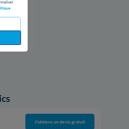
nnaliser
itique
ics
J'obtiens un devis gratuit