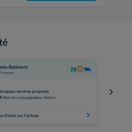
té
ido Batiment
Raoux Sarl
Tresques
Barjac
incipaux services proposés
Principaux s
Mon Accompagnateur Rénov'
Mon Acc
us d'infos sur l'artisan
Plus d'infos s