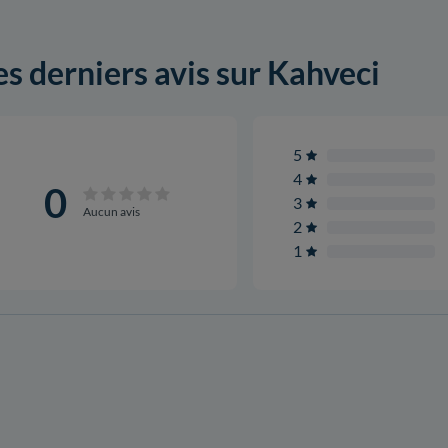
es derniers avis sur Kahveci
5
4
0
3
Aucun avis
2
1