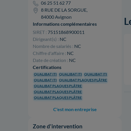
06 25 51 62 77
8 RUE DE LA SORGUE,
84000 Avignon
L
Informations complémentaires
SIRET :
75151868900011
Dirigeant(s) :
NC
Nombre de salariés :
NC
Chiffre d'affaire :
NC
Date de création :
NC
Certifications
QUALIBAT ITI
QUALIBAT ITI
QUALIBAT ITI
QUALIBAT ITI
QUALIBAT PLAQUES PLÂTRE
QUALIBAT PLAQUES PLÂTRE
QUALIBAT PLAQUES PLÂTRE
QUALIBAT PLAQUES PLÂTRE
C'est mon entreprise
Zone d'intervention