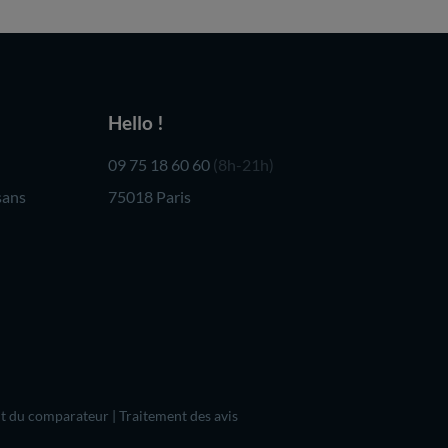
Hello !
09 75 18 60 60
(8h-21h)
sans
75018 Paris
t du comparateur
|
Traitement des avis