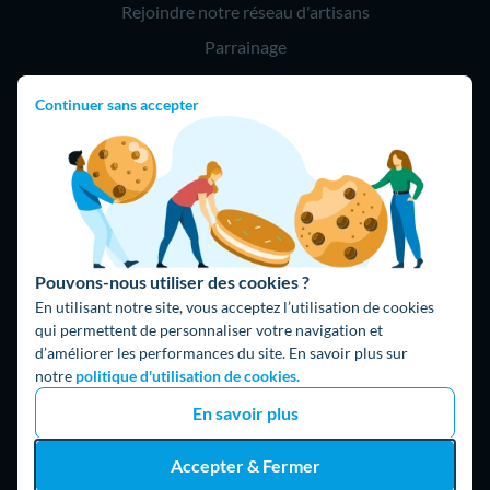
Rejoindre notre réseau d'artisans
Parrainage
Continuer sans accepter
Hello !
09 75 18 60 60
(8h-21h)
75018 Paris
Pouvons-nous utiliser des cookies ?
En utilisant notre site, vous acceptez l’utilisation de cookies
qui permettent de personnaliser votre navigation et
d’améliorer les performances du site. En savoir plus sur
Fait avec ⚡ par Hello Watt
notre
politique d'utilisation de cookies.
© 2026 Hello Watt |
CGU
|
Mentions légales
|
Données
En savoir plus
personnelles
|
Cookies
|
Méthodologie et fonctionnement du
comparateur
|
Traitement des avis
Accepter & Fermer