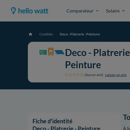
Comparateur
Solaire
Combles
Deco - Platrerie - Peinture
Accueil
Deco - Platrerie
Peinture
(Aucun avis)
Laisser un avis
To
Fiche d'identité
Deco - Platrerie - Peinture
À M