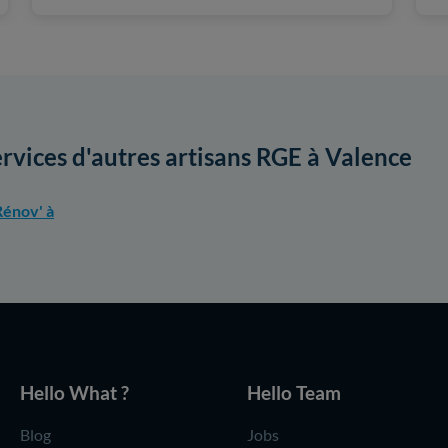
ervices d'autres artisans RGE à Valence
énov' à
Hello What ?
Hello Team
Blog
Jobs