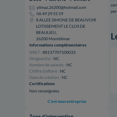
cer
yilmaz.26200@hotmail.com
per
06 49 29 55 59
8 ALLEE SIMONE DE BEAUVOIR
LOTISSEMENT LE CLOS DE
BEAULIEU,
L
26200 Montélimar
Informations complémentaires
SIRET :
88137707100033
Dirigeant(s) :
NC
Nombre de salariés :
NC
Chiffre d'affaire :
NC
Date de création :
NC
Certifications
Non renseignées
C'est mon entreprise
Zone d'intervention