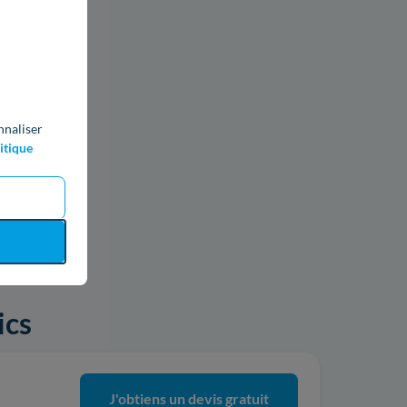
nnaliser
itique
ics
J'obtiens un devis gratuit