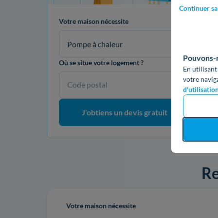
Continuer sa
Votre maison nécessite
Pompe à chaleur
Pouvons-no
Où se situe votre logement ?
En utilisant
votre navig
Code postal
d'utilisatio
J'obtiens un devis gratuit
Re
Votre maison nécessite