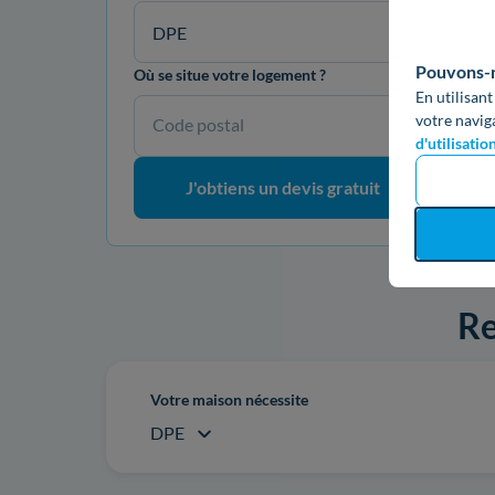
DPE
Pouvons-no
Où se situe votre logement ?
En utilisant
votre navig
Code postal
d'utilisatio
J'obtiens un devis gratuit
Re
Votre maison nécessite
DPE