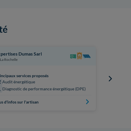
té
pertises Dumas Sarl
Immocontr
La Rochelle
La Rochelle
incipaux services proposés
Principaux s
Audit énergétique
Audit én
Diagnostic de performance énergétique (DPE)
Diagnost
us d'infos sur l'artisan
Plus d'infos s