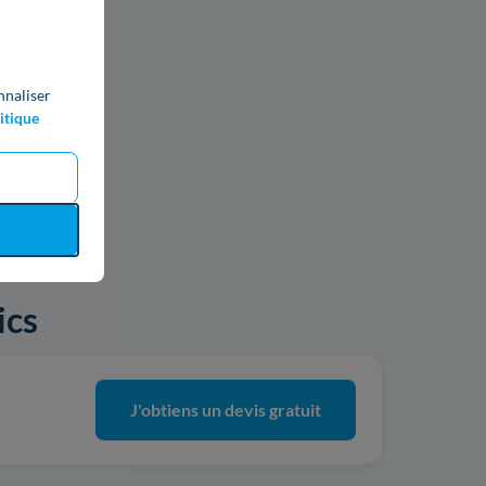
nnaliser
itique
ics
J'obtiens un devis gratuit