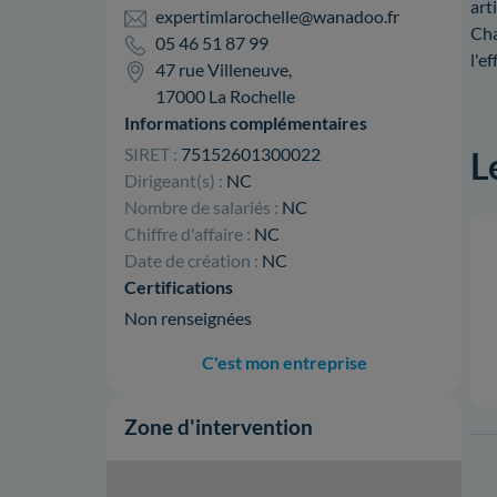
art
expertimlarochelle@wanadoo.fr
Cha
05 46 51 87 99
l'e
47 rue Villeneuve,
17000 La Rochelle
Informations complémentaires
SIRET :
75152601300022
L
Dirigeant(s) :
NC
Nombre de salariés :
NC
Chiffre d'affaire :
NC
Date de création :
NC
Certifications
Non renseignées
C'est mon entreprise
Zone d'intervention