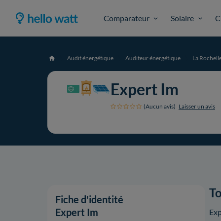
Comparateur
Solaire
C
Audit énergétique
Auditeur énergétique
La Rochell
Accueil
Expert Im
(Aucun avis)
Laisser un avis
To
Fiche d'identité
Expert Im
Exp