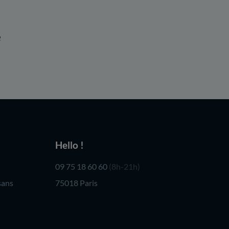
e
Hello !
09 75 18 60 60
(8h-21h)
sans
75018 Paris