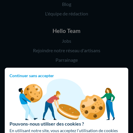
Blog
L'équipe de rédaction
Hello Team
Jobs
Rejoindre notre réseau d'artisans
Parrainage
Continuer sans accepter
Hello !
09 75 18 60 60
(8h-21h)
75018 Paris
Pouvons-nous utiliser des cookies ?
En utilisant notre site, vous acceptez l’utilisation de cookies