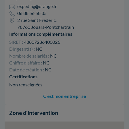
expediag@orange.fr
06 88 56 58 35
2 rue Saint Frédéric,
78760 Jouars-Pontchartrain
Informations complémentaires
SIRET :
48807236400026
Dirigeant(s) :
NC
Nombre de salariés :
NC
Chiffre d'affaire :
NC
Date de création :
NC
Certifications
Non renseignées
C'est mon entreprise
Zone d'intervention