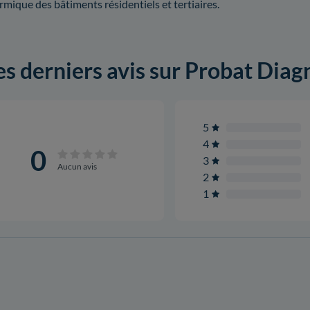
rmique des bâtiments résidentiels et tertiaires.
es derniers avis sur Probat Diag
5
4
0
3
Aucun avis
2
1