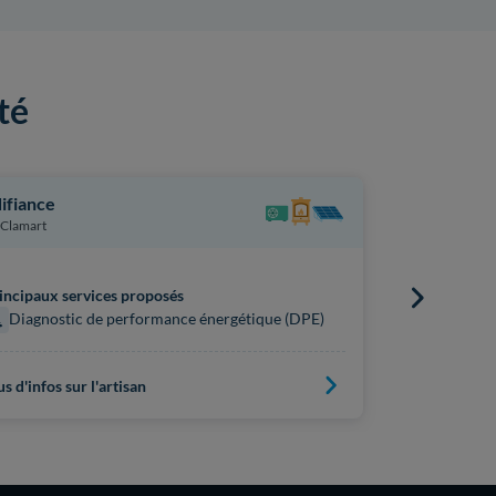
té
ifiance
Cabinet Dt
Clamart
Viroflay
incipaux services proposés
Principaux s
Diagnostic de performance énergétique (DPE)
Diagnost
us d'infos sur l'artisan
Plus d'infos s