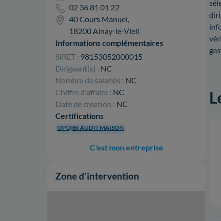
sél
02 36 81 01 22
dir
40 Cours Manuel,
inf
18200 Ainay-le-Vieil
vér
Informations complémentaires
ges
SIRET :
98153052000015
Dirigeant(s) :
NC
Nombre de salariés :
NC
Chiffre d'affaire :
NC
L
Date de création :
NC
Certifications
OPQIBI AUDIT MAISON
C'est mon entreprise
Zone d'intervention