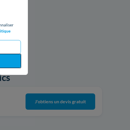
nnaliser
itique
ics
J'obtiens un devis gratuit