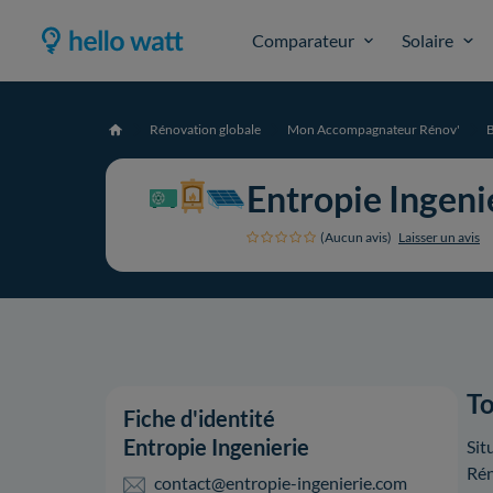
Comparateur
Solaire
Rénovation globale
Mon Accompagnateur Rénov'
Accueil
Entropie Ingeni
(Aucun avis)
Laisser un avis
To
Fiche d'identité
Entropie Ingenierie
Sit
Rén
contact@entropie-ingenierie.com