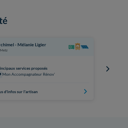
té
chimel - Mélanie Ligier
Ar Thermi
Metz
Longeville-l
incipaux services proposés
Principaux s
Mon Accompagnateur Rénov'
Mon Acc
us d'infos sur l'artisan
Plus d'infos s