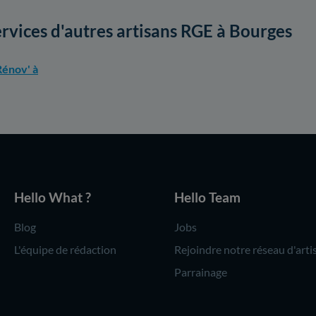
ervices d'autres artisans RGE à Bourges
énov' à
Hello What ?
Hello Team
Blog
Jobs
L'équipe de rédaction
Rejoindre notre réseau d'arti
Parrainage