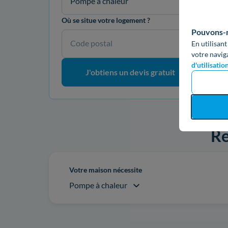
Pompe à chaleur
Où se situe votre logement ?
Pouvons-no
Code postal
En utilisant
votre navig
d'utilisatio
J'obtiens un devis gratuit
Re
Votre maison nécessite
Pompe à chaleur