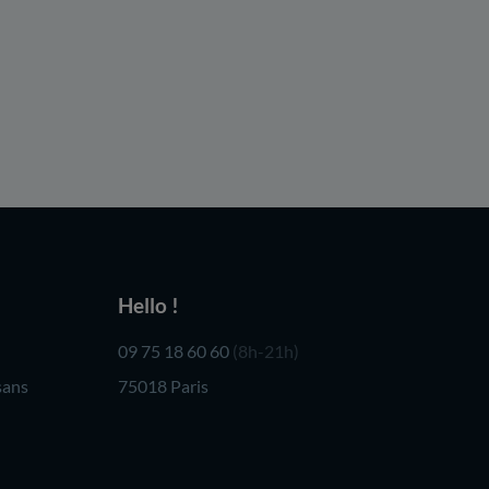
Hello !
09 75 18 60 60
(8h-21h)
sans
75018 Paris