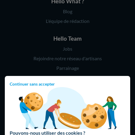
Hello What ?
Blog
L'équipe de rédaction
Hello Team
Jobs
Rejoindre notre réseau d'artisans
Parrainage
Continuer sans accepter
Hello !
09 75 18 60 60
(8h-21h)
75018 Paris
Pouvons-nous utiliser des cookies ?