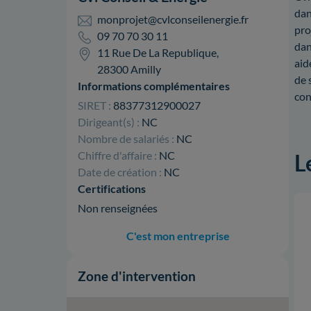
dan
monprojet@cvlconseilenergie.fr
pro
09 70 70 30 11
dan
11 Rue De La Republique,
aid
28300 Amilly
de 
Informations complémentaires
con
SIRET :
88377312900027
Dirigeant(s) :
NC
Nombre de salariés :
NC
Chiffre d'affaire :
NC
L
Date de création :
NC
Certifications
Non renseignées
C'est mon entreprise
Zone d'intervention