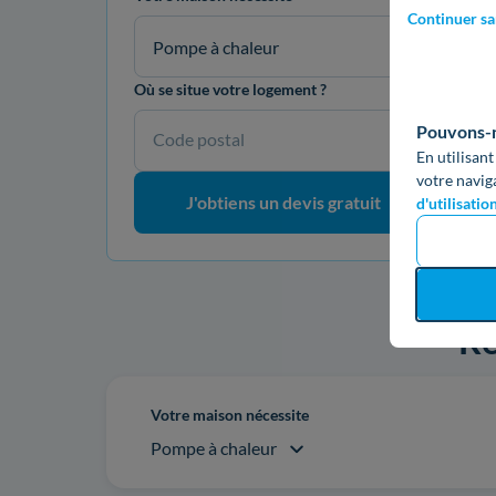
Continuer sa
Pompe à chaleur
Où se situe votre logement ?
Pouvons-no
Code postal
En utilisant
votre navig
J'obtiens un devis gratuit
d'utilisatio
Re
Votre maison nécessite
Pompe à chaleur