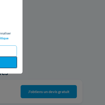
nnaliser
itique
ics
J'obtiens un devis gratuit