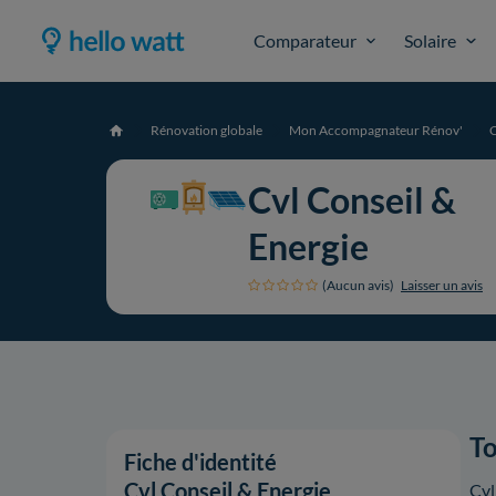
Comparateur
Solaire
Rénovation globale
Mon Accompagnateur Rénov'
C
Accueil
Cvl Conseil &
Energie
(Aucun avis)
Laisser un avis
To
Fiche d'identité
Cvl Conseil & Energie
Cvl