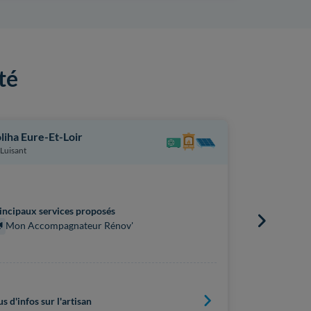
té
liha Eure-Et-Loir
Adx Eure Et
Luisant
Luisant
incipaux services proposés
Principaux s
Mon Accompagnateur Rénov'
Mon Acc
us d'infos sur l'artisan
Plus d'infos s