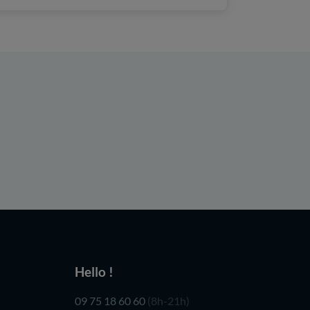
Hello !
09 75 18 60 60
(8h-21h)