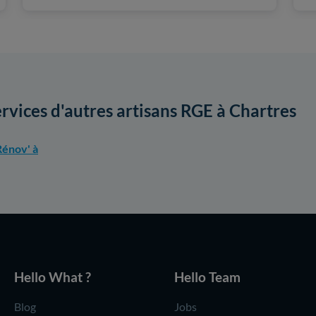
ervices d'autres artisans RGE à Chartres
énov' à
Hello What ?
Hello Team
Blog
Jobs