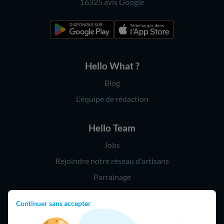
16325 avis
Google
Hello What ?
Blog
L'équipe de rédaction
Hello Team
Jobs
Rejoindre notre réseau d'artisans
Parrainage
Continuer sans accepter
Hello !
09 75 18 60 60
(8h-21h)