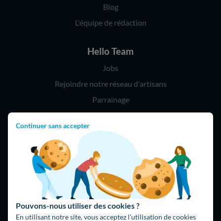
Blog
L'équipe de rédaction
Hello Team
Jobs
Rejoindre notre réseau d'artisans
Parrainage
Continuer sans accepter
Hello !
09 75 18 60 60
(8h-21h)
75018 Paris
Pouvons-nous utiliser des cookies ?
En utilisant notre site, vous acceptez l’utilisation de cookies