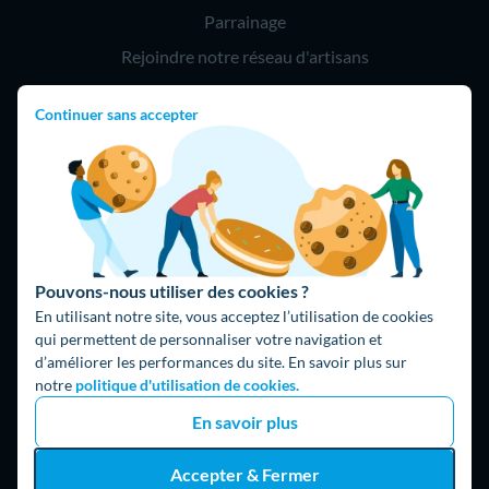
Parrainage
Rejoindre notre réseau d'artisans
Continuer sans accepter
Hello !
09 75 18 60 60
(8h-21h)
75018 Paris
Pouvons-nous utiliser des cookies ?
En utilisant notre site, vous acceptez l’utilisation de cookies
qui permettent de personnaliser votre navigation et
d’améliorer les performances du site. En savoir plus sur
Fait avec ⚡ par Hello Watt
notre
politique d'utilisation de cookies.
© 2026 Hello Watt |
CGU
|
Mentions légales
|
Données
En savoir plus
personnelles
|
Cookies
|
Méthodologie et fonctionnement du
comparateur
|
Traitement des avis
Accepter & Fermer