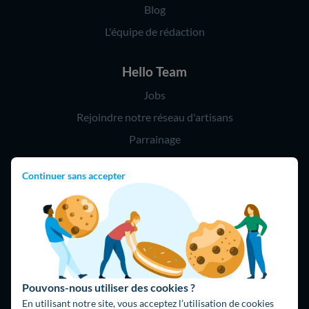
Blog
L'équipe de rédaction
Hello Team
Jobs
Rejoindre notre réseau d'artisans
Parrainage
Continuer sans accepter
Hello !
09 75 18 60 60
(8h-21h)
75018 Paris
Pouvons-nous utiliser des cookies ?
En utilisant notre site, vous acceptez l’utilisation de cookies