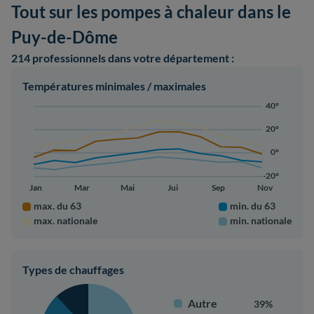
Tout sur les pompes à chaleur dans le
Puy-de-Dôme
214 professionnels
dans votre département :
Températures minimales / maximales
40°
20°
0°
-20°
Jan
Mar
Mai
Jui
Sep
Nov
max. du 63
min. du 63
max. nationale
min. nationale
Types de chauffages
Autre
39%