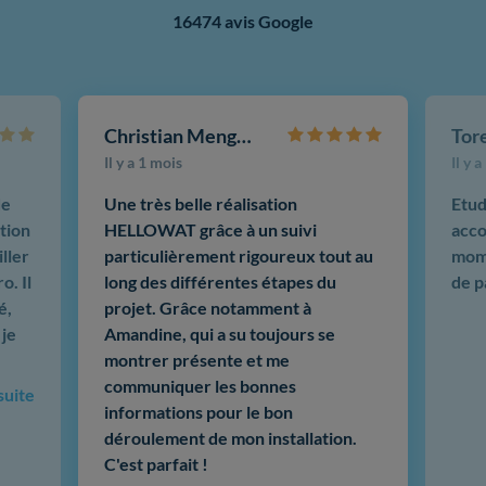
16474 avis Google
Christian Mengotti
Il y a 1 mois
Il y 
de
Une très belle réalisation
Etud
tion
HELLOWAT grâce à un suivi
acco
ller
particulièrement rigoureux tout au
mome
o. Il
long des différentes étapes du
de p
é,
projet. Grâce notamment à
 je
Amandine, qui a su toujours se
montrer présente et me
communiquer les bonnes
 suite
informations pour le bon
déroulement de mon installation.
C'est parfait !