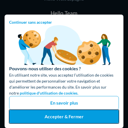
Hello Team
Continuer sans accepter
Jobs
Parrainage
Rejoindre notre réseau d'artisans
Hello !
09 75 18 60 60
(8h-21h)
Pouvons-nous utiliser des cookies ?
75018 Paris
En utilisant notre site, vous acceptez l’utilisation de cookies
qui permettent de personnaliser votre navigation et
d’améliorer les performances du site. En savoir plus sur
notre
politique d'utilisation de cookies.
En savoir plus
Accepter & Fermer
Fait avec ⚡ par Hello Watt
© 2026 Hello Watt |
CGU
|
Mentions légales
|
Données personnelles