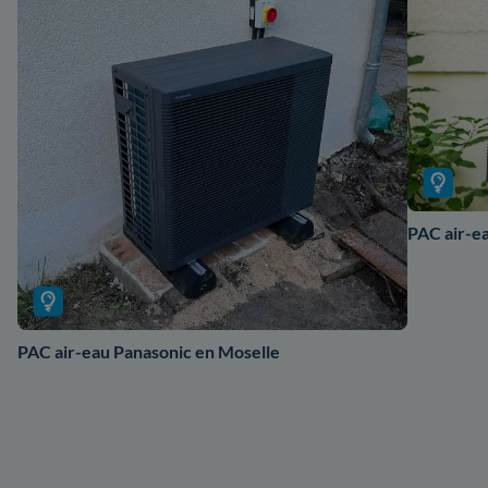
PAC air-ea
PAC air-eau Panasonic en Moselle