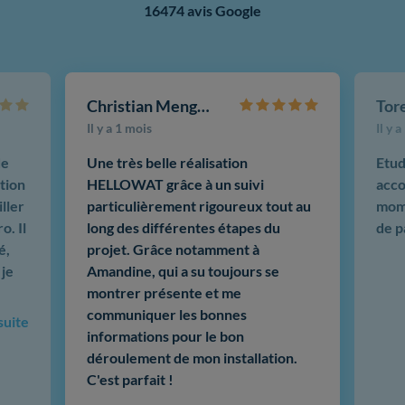
16474 avis Google
Christian Mengotti
Il y a 1 mois
Il y 
de
Une très belle réalisation
Etud
tion
HELLOWAT grâce à un suivi
acco
ller
particulièrement rigoureux tout au
mome
o. Il
long des différentes étapes du
de p
é,
projet. Grâce notamment à
 je
Amandine, qui a su toujours se
montrer présente et me
communiquer les bonnes
 suite
informations pour le bon
déroulement de mon installation.
C'est parfait !