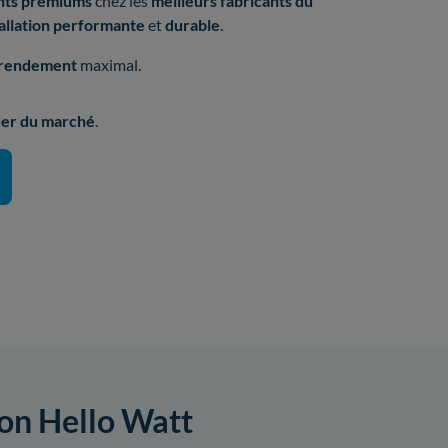
nts premiums
chez les
meilleurs fabricants
du
allation performante
et
durable
.
rendement
maximal.
er du marché
.
ion Hello Watt