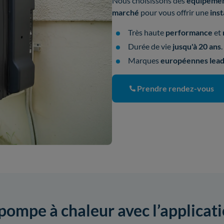
Nous choisissons des
équipeme
marché
pour vous offrir une
inst
Très haute
performance
et
Durée de vie
jusqu'à 20 ans
.
Marques
européennes lead
Prendre rendez-vous
 pompe à chaleur avec l’applicat