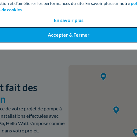
ation et d’améliorer les performances du site. En savoir plus sur notre
pol
Obtenir un devis gratuit
n de cookies.
En savoir plus
Accepter & Fermer
 fait des
an
ce de votre projet de pompe à
nstallations effectuées avec
/5
, Hello Watt s'impose comme
dans votre projet.