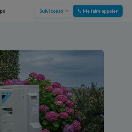
upé
Suivi conso
Me faire appeler