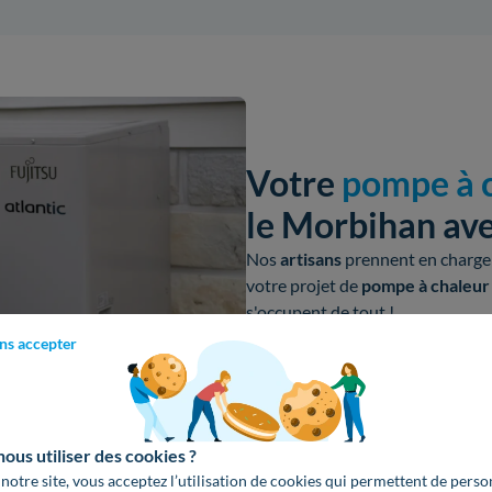
Votre
pompe à c
le Morbihan av
Nos
artisans
prennent en charge 
votre
projet de
pompe à chaleur
s'occupent de tout !
ns accepter
Dimensionnement
de l'équ
Déduction des aides
du dev
Installation par notre résea
de l'Environnement).
us utiliser des cookies ?
 notre site, vous acceptez l’utilisation de cookies qui permettent de perso