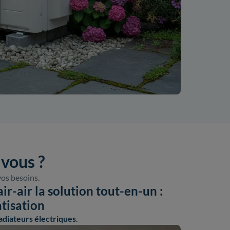
 vous ?
vos besoins.
r-air la solution tout-en-un :
atisation
adiateurs électriques
.