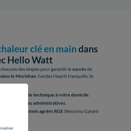
haleur clé en main
dans
ec Hello Watt
chacune des étapes pour garantir le
succès
de
 dans le Morbihan
. Gardez l'esprit tranquille, ils
ipement et
visite technique à votre domicile
.
is et
démarches administratives
.
u de
professionnels
agréés
RGE
(Reconnu Garant
nnaliser