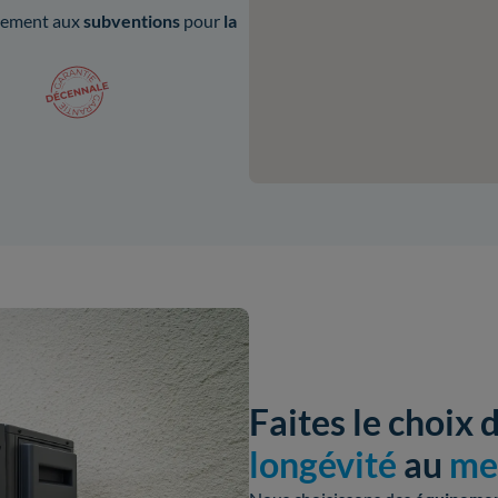
ilement aux
subventions
pour
la
Faites le choix 
longévité
au
mei