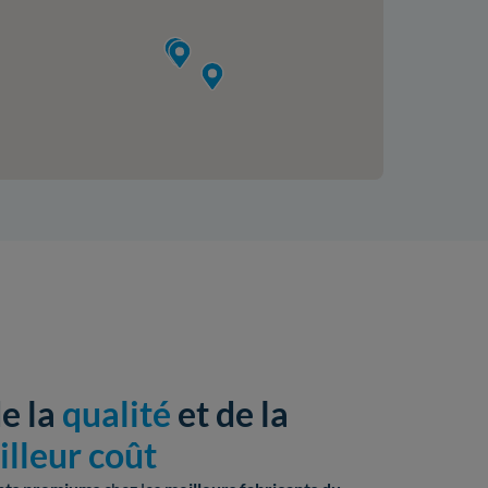
de la
qualité
et de la
lleur coût